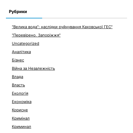
Рубрики
"Велика вода": наслідки руйнування Каховської ГЕС"
"Перевірено. Запоріжжя"
Uncategorized
Аналітика
Бізнес
Війна за Незалежність
Влада
Власть
Екологія
Економіка
Корисне
Кримінал
Криминал