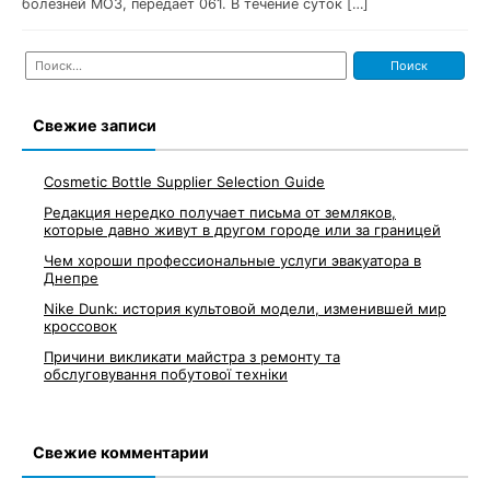
болезней МОЗ, передает 061. В течение суток […]
Найти:
Свежие записи
Cosmetic Bottle Supplier Selection Guide
Редакция нередко получает письма от земляков,
которые давно живут в другом городе или за границей
Чем хороши профессиональные услуги эвакуатора в
Днепре
Nike Dunk: история культовой модели, изменившей мир
кроссовок
Причини викликати майстра з ремонту та
обслуговування побутової техніки
Свежие комментарии