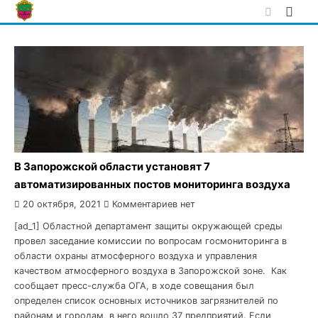
Skip
to
content
В Запорожской области установят 7
автоматизированных постов мониторинга воздуха
20 октября, 2021
Комментариев нет
[ad_1] Областной департамент защиты окружающей среды
провел заседание комиссии по вопросам госмониторинга в
области охраны атмосферного воздуха и управления
качеством атмосферного воздуха в Запорожской зоне. Как
сообщает пресс-служба ОГА, в ходе совещания был
определен список основных источников загрязнителей по
районам и городам, в него вошло 37 предприятий. Если