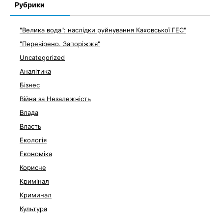
Рубрики
"Велика вода": наслідки руйнування Каховської ГЕС"
"Перевірено. Запоріжжя"
Uncategorized
Аналітика
Бізнес
Війна за Незалежність
Влада
Власть
Екологія
Економіка
Корисне
Кримінал
Криминал
Культура