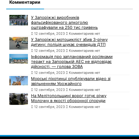
Комментарии
У Запоріжжі виробників
фальсифікованого алкоголю
оштрафували на 250 тис гривень
12 сентября, 2023
Комментариев нет
У Запоріжжі мотоцикліст збив 3-річну
дитину: поліція шукає очевидців ДТП
12 сентября, 2023
Комментариев нет
Інформація про запланований росіянами
теракт на Запорізькій АЕС не відповідає
дійсності, — голова ЗОВА
12 сентября, 2023
Комментариев нет
Морські піхотинці опублікували відео зі
звільненням Урожайного
12 сентября, 2023
Комментариев нет
На Мелітопольщині ворог готує річку
Молочну в якості оборонної споруди
12 сентября, 2023
Комментариев нет