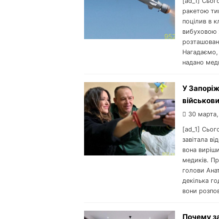
[ad_1] Сьог
ракетою тип
поцілив в 
вибуховою 
розташовани
Нагадаємо, 
надано меди
У Запоріж
військови
30 марта,
[ad_1] Сьог
завітала ві
вона виріши
медиків. Пр
голови Ана
декілька го
вони розпов
Почему з