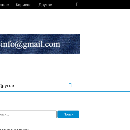
азное
Корисне
Другое
Другое
ти: