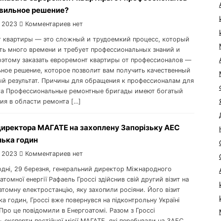
авильное решение?
 2023
Комментариев нет
 квартиры — это сложный и трудоемкий процесс, который
ть много времени и требует профессиональных знаний и
оэтому заказать евроремонт квартиры от профессионалов —
ьное решение, которое позволит вам получить качественный
ый результат. Причины для обращения к профессионалам для
а Профессиональные ремонтные бригады имеют богатый
ния в области ремонта […]
директора МАГАТЕ на захоплену Запорізьку АЕС
лька годин
 2023
Комментариев нет
годні, 29 березня, генеральний директор Міжнародного
 атомної енергії Рафаель Гроссі здійснив свій другий візит на
атомну електростанцію, яку захопили росіяни. Його візит
ка годин, Гроссі вже повернувся на підконтрольну Україні
Про це повідомили в Енергоатомі. Разом з Гроссі
 експерти постійної місії МАГАТЕ, які перебували на ЗАЕС.