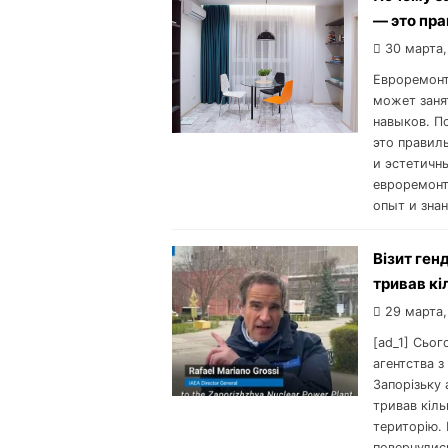
— это пр
30 марта,
Евроремонт
может заня
навыков. П
это правил
и эстетичн
евроремонт
опыт и зна
Візит ген
тривав кі
29 марта,
[ad_1] Сьо
агентства з
Запорізьку 
тривав кіль
територію. 
повернулись