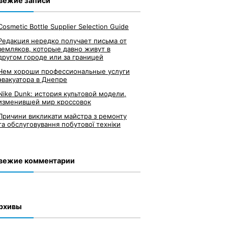
вежие записи
Cosmetic Bottle Supplier Selection Guide
Редакция нередко получает письма от
земляков, которые давно живут в
другом городе или за границей
Чем хороши профессиональные услуги
эвакуатора в Днепре
Nike Dunk: история культовой модели,
изменившей мир кроссовок
Причини викликати майстра з ремонту
та обслуговування побутової техніки
вежие комментарии
рхивы