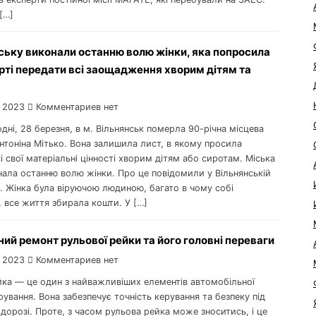
 […]
ську виконали останню волю жінки, яка попросила
рті передати всі заощадження хворим дітям та
 2023
Комментариев нет
одні, 28 березня, в м. Вільнянськ померла 90-річна місцева
нтоніна Мітько. Вона залишила лист, в якому просила
і свої матеріальні цінності хворим дітям або сиротам. Міська
нала останню волю жінки. Про це повідомили у Вільнянській
і. Жінка була віруючою людиною, багато в чому собі
 все життя збирала кошти. У […]
ий ремонт рульової рейки та його головні переваги
 2023
Комментариев нет
йка — це один з найважливіших елементів автомобільної
ування. Вона забезпечує точність керування та безпеку під
 дорозі. Проте, з часом рульова рейка може зноситись, і це