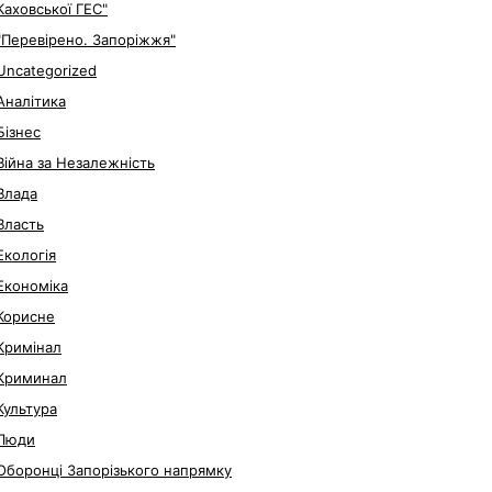
Каховської ГЕС"
"Перевірено. Запоріжжя"
Uncategorized
Аналітика
Бізнес
Війна за Незалежність
Влада
Власть
Екологія
Економіка
Корисне
Кримінал
Криминал
Культура
Люди
Оборонці Запорізького напрямку