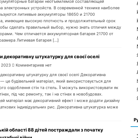
кумуляторные батареи неотъемлемой составляющей
а электронных устройств. В современной технике наиболее
льзуются литиевые аккумуляторы 18650 и 21700
а, имеющие высокую плотность и продолжительный срок
обы сделать правильный выбор, нужно знать отличия между
орами. Чем отличается аккумуляторная батарея 21700 от
размера Литиевая батарея […]
и декоративну штукатурку для своєї оселі
 2023
Комментариев нет
 декоративну штукатурку для своєї оселі Декоративна
 — це будівельний матеріал, який використовується для
го оздоблення стін та стель. Її можуть використовувати як
тінах, під час ремонту, так і на стінах в новобудовах.
цей матеріал має декоративний ефект і може додати дизайну
даткових індивідуальних рис. Декоративна штукатурка може
Р
ькій області 88 дітей постраждали з початку
штабної війни