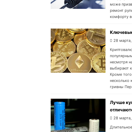
може призв
ремонт рул
комфорту в
Ключевые
28 марта,
Криптовалю
популярным
несмотря н
выбирают к
Кроме того
несколько 
гривны Пер
Лучше ку
отличают
28 марта,
Длительное