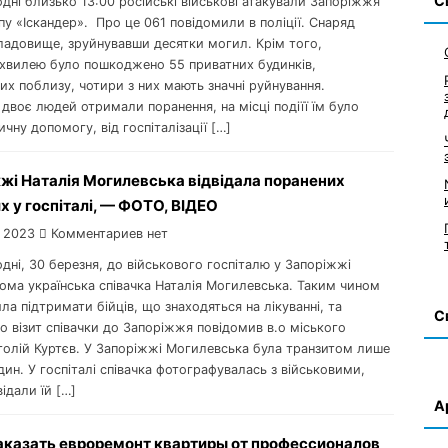
С
одні близько 13:00 російські військові атакували Запоріжжя
у «Іскандер». Про це 061 повідомили в поліції. Снаряд
кладовище, зруйнувавши десятки могил. Крім того,
хвилею було пошкоджено 55 приватних будинків,
х поблизу, чотири з них мають значні руйнування.
двоє людей отримали поранення, на місці подіїї їм було
чну допомогу, від госпіталізації […]
жі Наталія Могилевська відвідала поранених
х у госпіталі, — ФОТО, ВІДЕО
 2023
Комментариев нет
одні, 30 березня, до військового госпіталю у Запоріжжі
дома українська співачка Наталія Могилевська. Таким чином
ла підтримати бійців, що знаходяться на лікуванні, та
С
о візит співачки до Запоріжжя повідомив в.о міського
толій Куртєв. У Запоріжжі Могилевська була транзитом лише
дин. У госпіталі співачка фотографувалась з військовими,
ідали їй […]
А
аказать евроремонт квартиры от профессионалов