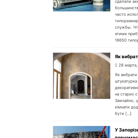
сделали ак
большинств
часто испо
типоразмер
службы. Чт
этими приб
18650 типо
Як вибрат
28 марта,
Як вибрати
штукатурка
декоративно
на старих с
Звичайно, 
кімнати до
бути […]
У Запоріз
повномас