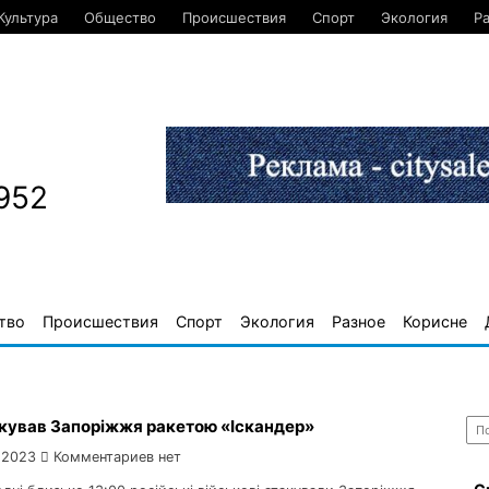
Культура
Общество
Происшествия
Спорт
Экология
Р
952
тво
Происшествия
Спорт
Экология
Разное
Корисне
Най
акував Запоріжжя ракетою «Іскандер»
 2023
Комментариев нет