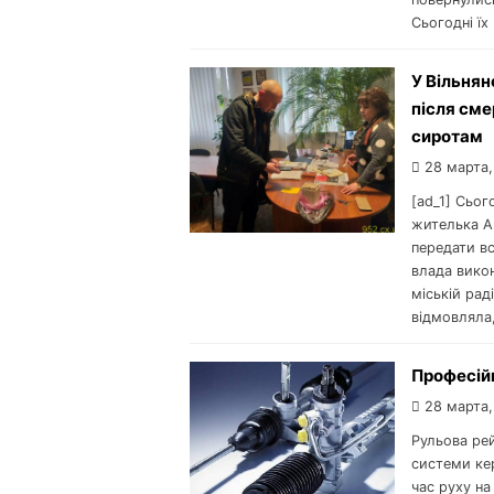
Сьогодні їх
У Вільнян
після сме
сиротам
28 марта,
[ad_1] Сьог
жителька А
передати вс
влада вико
міській рад
відмовляла,
Професійн
28 марта,
Рульова ре
системи кер
час руху на