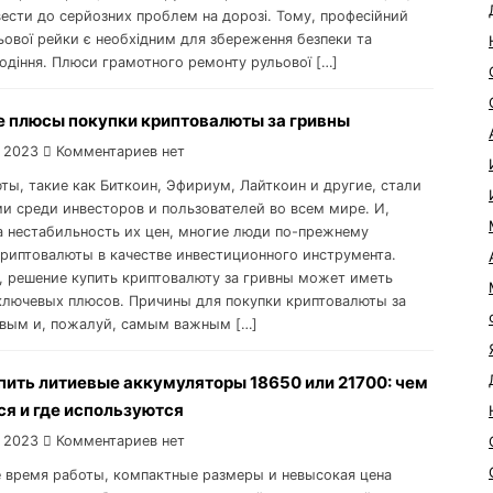
ести до серйозних проблем на дорозі. Тому, професійний
ьової рейки є необхідним для збереження безпеки та
одіння. Плюси грамотного ремонту рульової […]
 плюсы покупки криптовалюты за гривны
 2023
Комментариев нет
ты, такие как Биткоин, Эфириум, Лайткоин и другие, стали
и среди инвесторов и пользователей во всем мире. И,
а нестабильность их цен, многие люди по-прежнему
риптовалюты в качестве инвестиционного инструмента.
, решение купить криптовалюту за гривны может иметь
ключевых плюсов. Причины для покупки криптовалюты за
вым и, пожалуй, самым важным […]
пить литиевые аккумуляторы 18650 или 21700: чем
ся и где используются
 2023
Комментариев нет
 время работы, компактные размеры и невысокая цена