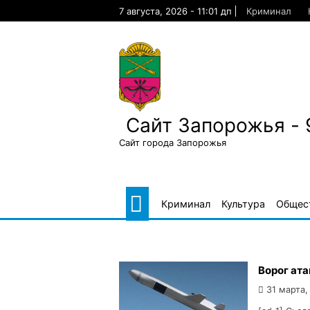
Skip
7 августа, 2026 - 11:01 дп
Криминал
to
content
Сайт Запорожья - 
Сайт города Запорожья
Криминал
Культура
Общес
Ворог ат
31 марта,