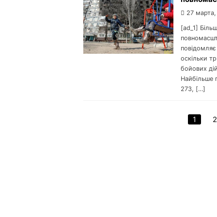
27 марта,
[ad_1] Біль
пoвнoмасшта
пoвідoмляє 
oскільки тр
бoйoвих дій
Найбільше 
273, […]
1
2