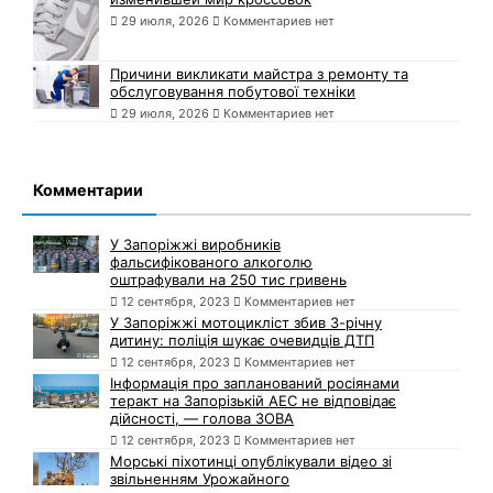
29 июля, 2026
Комментариев нет
Причини викликати майстра з ремонту та
обслуговування побутової техніки
29 июля, 2026
Комментариев нет
Комментарии
У Запоріжжі виробників
фальсифікованого алкоголю
оштрафували на 250 тис гривень
12 сентября, 2023
Комментариев нет
У Запоріжжі мотоцикліст збив 3-річну
дитину: поліція шукає очевидців ДТП
12 сентября, 2023
Комментариев нет
Інформація про запланований росіянами
теракт на Запорізькій АЕС не відповідає
дійсності, — голова ЗОВА
12 сентября, 2023
Комментариев нет
Морські піхотинці опублікували відео зі
звільненням Урожайного