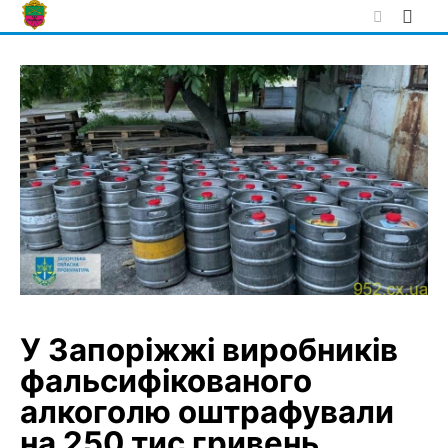
Skip
to
content
У Запоріжжі виробників
фальсифікованого
алкоголю оштрафували
на 250 тис гривень