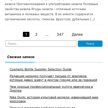
кизила Противопоказания к употреблению кизила Полезные
свойства кизила Ягоды кизила – отличный источник
витаминов и полезных веществ. В их мякоти содержатся
органические кислоты, глюкоза, фруктоза, дубильные […]
1
2
…
347
Далее
Навигация
Найти:
по
записям
Свежие записи
Cosmetic Bottle Supplier Selection Guide
Редакция нередко получает письма от земляков,
которые давно живут в другом городе или за границей
Чем хороши профессиональные услуги эвакуатора в
Днепре
Nike Dunk: история культовой модели, изменившей мир
кроссовок
Причини викликати майстра з ремонту та