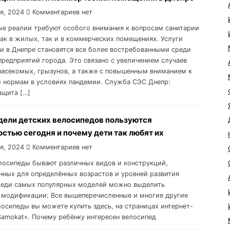
я, 2024
Комментариев нет
е реалии требуют особого внимания к вопросам санитарии
как в жилых, так и в коммерческих помещениях. Услуги
и в Днепре становятся все более востребованными среди
предприятий города. Это связано с увеличением случаев
насекомых, грызунов, а также с повышенным вниманием к
 нормам в условиях пандемии. Служба СЭС Днепр:
ащита […]
дели детских велосипедов пользуются
стью сегодня и почему дети так любят их
я, 2024
Комментариев нет
лосипеды бывают различных видов и конструкций,
нных для определённых возрастов и уровней развития
реди самых популярных моделей можно выделить
модификации: Все вышеперечисленные и многие другие
лосипеды вы можете купить здесь, на страницах интернет-
Samokat». Почему ребёнку интересен велосипед