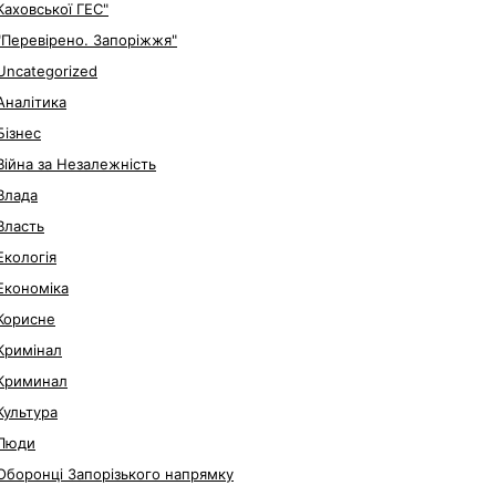
Каховської ГЕС"
"Перевірено. Запоріжжя"
Uncategorized
Аналітика
Бізнес
Війна за Незалежність
Влада
Власть
Екологія
Економіка
Корисне
Кримінал
Криминал
Культура
Люди
Оборонці Запорізького напрямку