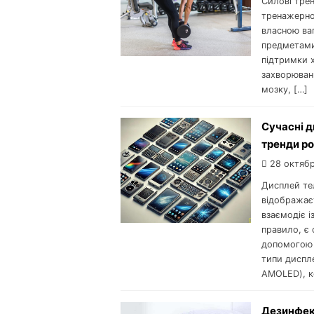
Силові трен
тренажерно
власною ва
предметами
підтримки 
захворювань
мозку, […]
Сучасні д
тренди ро
28 октябр
Дисплей те
відображає
взаємодіє і
правило, є
допомогою д
типи диспле
AMOLED), ко
Дезинфек