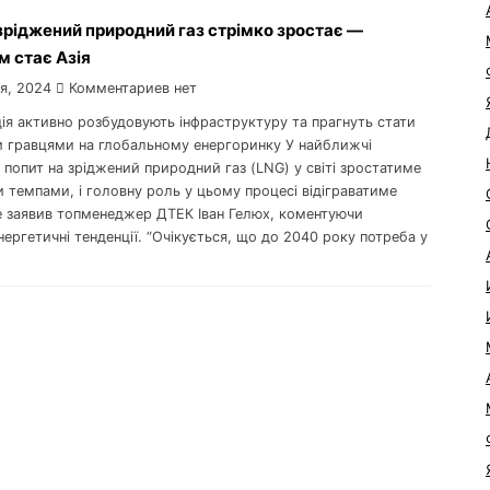
зріджений природний газ стрімко зростає —
 стає Азія
я, 2024
Комментариев нет
дія активно розбудовують інфраструктуру та прагнуть стати
 гравцями на глобальному енергоринку У найближчі
 попит на зріджений природний газ (LNG) у світі зростатиме
 темпами, і головну роль у цьому процесі відіграватиме
це заявив топменеджер ДТЕК Іван Гелюх, коментуючи
нергетичні тенденції. “Очікується, що до 2040 року потреба у