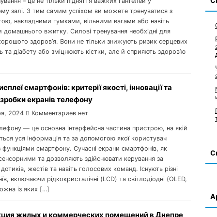
С
ування – це не тільки підняття важких гантелей у
му залі. З тим самим успіхом ви можете тренуватися з
гою, накладними гумками, вільними вагами або навіть
 домашнього вжитку. Силові тренування необхідні для
хорошого здоров’я. Вони не тільки знижують ризик серцевих
 та діабету або зміцнюють кістки, але й сприяють здоров’ю
исплеї смартфонів: критерії якості, інновації та
зробки екранів телефону
я, 2024
Комментариев нет
лефону — це основна інтерфейсна частина пристрою, на якій
ться уся інформація та за допомогою якої користувач
з функціями смартфону. Сучасні екрани смартфонів, як
С
 сенсорними та дозволяють здійснювати керування за
отиків, жестів та навіть голосових команд. Існують різні
їв, включаючи рідкокристалічні (LCD) та світлодіодні (OLED,
жна із яких […]
А
ция жилых и коммерческих помещений в Днепре