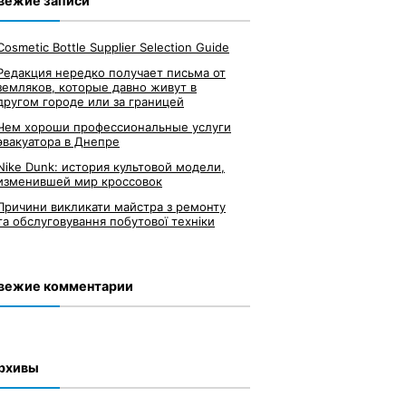
вежие записи
Cosmetic Bottle Supplier Selection Guide
Редакция нередко получает письма от
земляков, которые давно живут в
другом городе или за границей
Чем хороши профессиональные услуги
эвакуатора в Днепре
Nike Dunk: история культовой модели,
изменившей мир кроссовок
Причини викликати майстра з ремонту
та обслуговування побутової техніки
вежие комментарии
рхивы