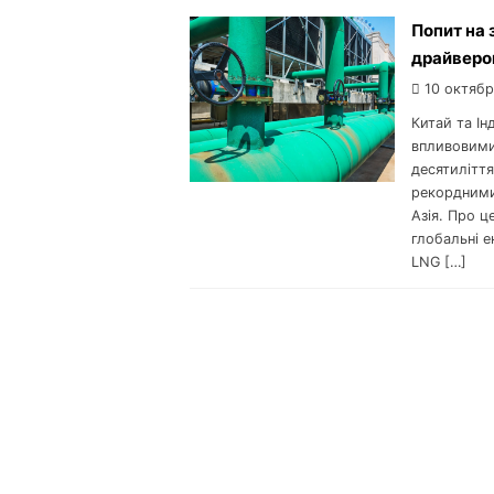
Попит на 
драйвером
10 октябр
Китай та Ін
впливовими
десятиліття
рекордними
Азія. Про 
глобальні е
LNG […]