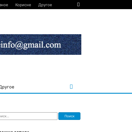
зное
Корисне
Другое
Другое
ти: