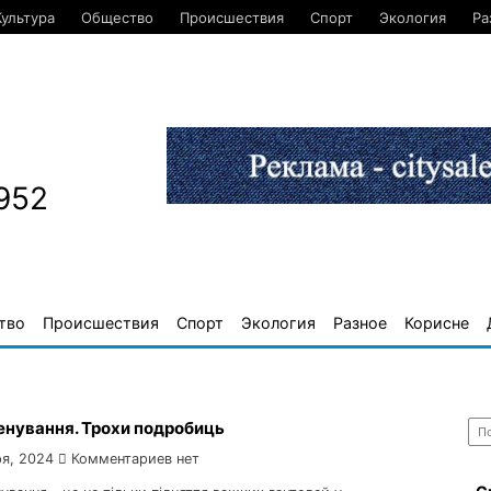
Культура
Общество
Происшествия
Спорт
Экология
Ра
952
тво
Происшествия
Спорт
Экология
Разное
Корисне
Най
енування. Трохи подробиць
я, 2024
Комментариев нет