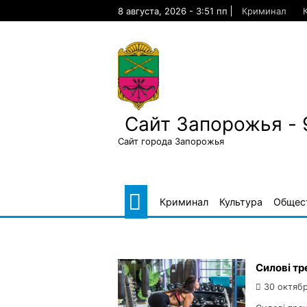
Skip
8 августа, 2026 - 3:51 пп
Криминал
to
content
Сайт Запорожья - 
Сайт города Запорожья
Криминал
Культура
Общес
Силові тр
30 октябр