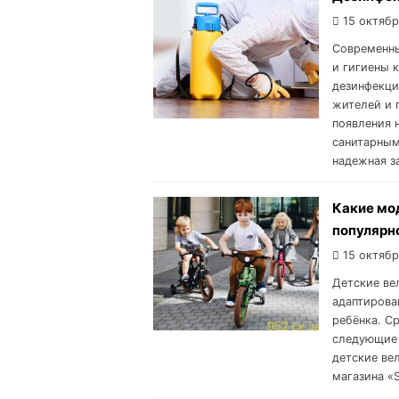
15 октябр
Современны
и гигиены 
дезинфекци
жителей и 
появления 
санитарным
надежная з
Какие мо
популярно
15 октябр
Детские ве
адаптирова
ребёнка. С
следующие 
детские ве
магазина «