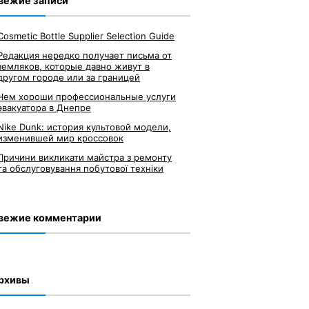
вежие записи
Cosmetic Bottle Supplier Selection Guide
Редакция нередко получает письма от
земляков, которые давно живут в
другом городе или за границей
Чем хороши профессиональные услуги
эвакуатора в Днепре
Nike Dunk: история культовой модели,
изменившей мир кроссовок
Причини викликати майстра з ремонту
та обслуговування побутової техніки
вежие комментарии
рхивы