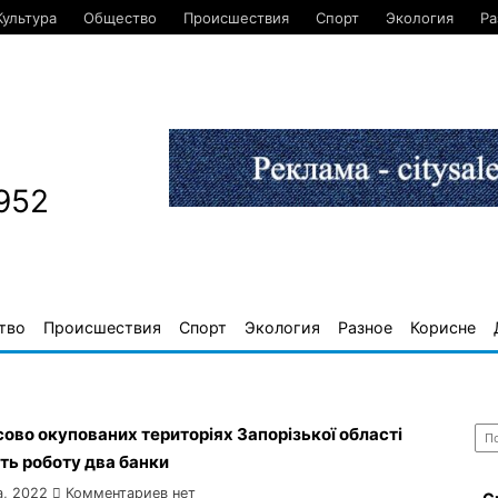
Культура
Общество
Происшествия
Спорт
Экология
Ра
952
тво
Происшествия
Спорт
Экология
Разное
Корисне
Най
ово окупованих територіях Запорізької області
ть роботу два банки
а, 2022
Комментариев нет