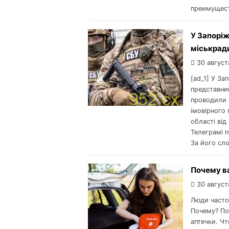
преимущест
У Запоріж
міськрад
30 август
[ad_1] У За
представник
проводили к
імовірного 
області ві
Телеграмі п
За його сло
Почему в
30 август
Люди часто
Почему? По
аптечки. Ч