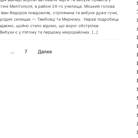
астині Мелітополя, в районі 24-го училища. Міський голова
Іван Федоров повідомляє, стрілянина та вибухи дуже гучні,
сусідніх селищах — Тамбовці та Мирному. Наразі подробиць
адаємо, щойно стало відомо, що ворог обстрілює
Вибухи є у п’ятому та першому мікрорайонах. […]
…
7
Далее
Навигация
по
записям