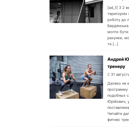
[ad_1] З 2 
територіях
роботу до п
Бердянська 
могло бути 
рахунки, мо
та […]
Андрей Ю
тренеру
31 август
Далеко не 
программу 
подобных с
Юрійович, 
поставленн
Читайте да
фитнес тре