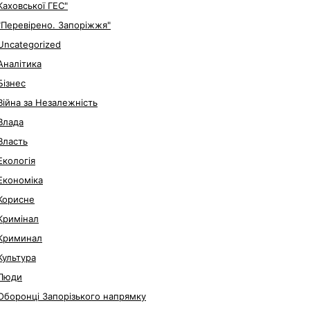
Каховської ГЕС"
"Перевірено. Запоріжжя"
Uncategorized
Аналітика
Бізнес
Війна за Незалежність
Влада
Власть
Екологія
Економіка
Корисне
Кримінал
Криминал
Культура
Люди
Оборонці Запорізького напрямку