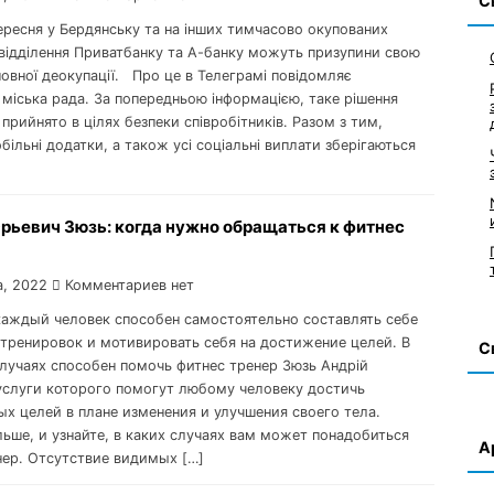
С
вересня у Бердянську та на інших тимчасово окупованих
 відділення Приватбанку та А-банку можуть призупини свою
овної деокупації. Про це в Телеграмі повідомляє
міська рада. За попередньою інформацією, таке рішення
прийнято в цілях безпеки співробітників. Разом з тим,
більні додатки, а також усі соціальні виплати зберігаються
рьевич Зюзь: когда нужно обращаться к фитнес
а, 2022
Комментариев нет
каждый человек способен самостоятельно составлять себе
тренировок и мотивировать себя на достижение целей. В
С
лучаях способен помочь фитнес тренер Зюзь Андрій
услуги которого помогут любому человеку достичь
ых целей в плане изменения и улучшения своего тела.
льше, и узнайте, в каких случаях вам может понадобиться
А
нер. Отсутствие видимых […]