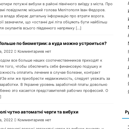
отири потужні вибухи в районі північного виїзду з міста. Про
амі повідомляє міський голова Мелітополя Іван Федоров.
ка влада збирає детальну інформацію про втрати ворога.
ії зазначили, що «останні дні літа обіцяють бути найбільш
я окупантів всього південного напрямку […]
Польше по биометрии: а куда можно устроиться?
а, 2022
Комментариев нет
одом все больше наших соотечественников приходят к
для того, чтобы обеспечить себе финансовую подушку и
ожность оплатить лечение в случае болезни, контракт
ВУЗе или же приобрести недвижимость, следует уезжать за
 заработки. В Украине уровень заработной платы довольно
обенно это касается представителей рабочих профессий. О
]
олі чутно автоматні черги та вибухи
Р
а, 2022
Комментариев нет
одні ввечері ворожі автоматні черги та вибухи лунають у