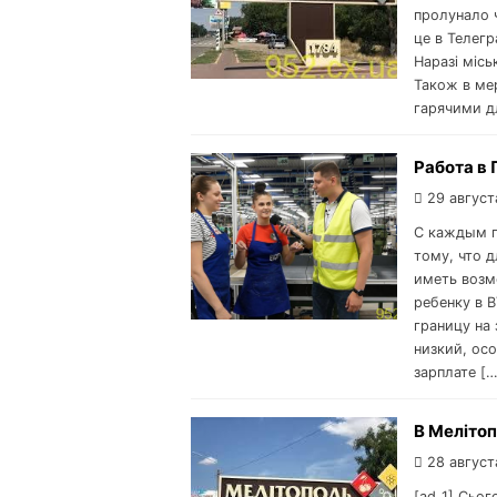
пролунало ч
це в Телегр
Наразі місь
Також в мер
гарячими дл
Работа в 
29 август
С каждым г
тому, что 
иметь возм
ребенку в 
границу на
низкий, ос
зарплате […
В Мелітоп
28 август
[ad_1] Сьог