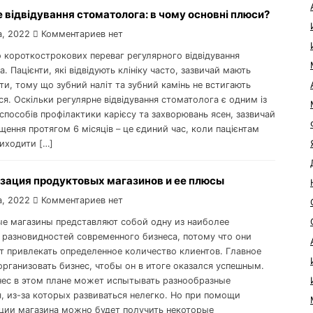
 відвідування стоматолога: в чому основні плюси?
а, 2022
Комментариев нет
о короткострокових переваг регулярного відвідування
. Пацієнти, які відвідують клініку часто, зазвичай мають
ити, тому що зубний наліт та зубний камінь не встигають
я. Оскільки регулярне відвідування стоматолога є одним із
пособів профілактики карієсу та захворювань ясен, зазвичай
щення протягом 6 місяців – це єдиний час, коли пацієнтам
риходити […]
зация продуктовых магазинов и ее плюсы
а, 2022
Комментариев нет
е магазины представляют собой одну из наиболее
 разновидностей современного бизнеса, потому что они
ут привлекать определенное количество клиентов. Главное
организовать бизнес, чтобы он в итоге оказался успешным.
ес в этом плане может испытывать разнообразные
я, из-за которых развиваться нелегко. Но при помощи
ции магазина можно будет получить некоторые