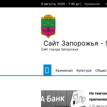
Skip
8 августа, 2026 - 7:46 дп
Криминал
to
content
Сайт Запорожья - 
Сайт города Запорожья
Криминал
Культура
Общес
На тимчас
припиняю
31 август