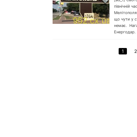
північній ч
Мелітополя 
що чути у 
немає. Наг
Енергодар. 
1
2