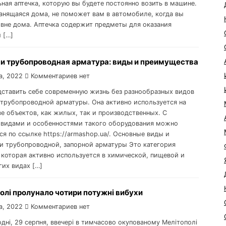
ная аптечка, которую вы будете постоянно возить в машине.
ранящаяся дома, не поможет вам в автомобиле, когда вы
 вне дома. Аптечка содержит предметы для оказания
 […]
 и трубопроводная арматура: виды и преимущества
а, 2022
Комментариев нет
дставить себе современную жизнь без разнообразных видов
 трубопроводной арматуры. Она активно используется на
е объектов, как жилых, так и производственных. С
видами и особенностями такого оборудования можно
ся по ссылке https://armashop.ua/. Основные виды и
и трубопроводной, запорной арматуры Это категория
 которая активно используется в химической, пищевой и
гих видах […]
олі пролунало чотири потужні вибухи
а, 2022
Комментариев нет
одні, 29 серпня, ввечері в тимчасово окупованому Мелітополі