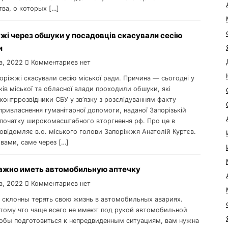
ва, о которых […]
жі через обшуки у посадовців скасували сесію
и
а, 2022
Комментариев нет
поріжжі скасували сесію міської ради. Причина — сьогодні у
ів міської та обласної влади проходили обшуки, які
онтррозвідники СБУ у зв’язку з розслідуванням факту
привласнення гуманітарної допомоги, наданої Запорізькій
д початку широкомасштабного вторгнення рф. Про це в
овідомляє в.о. міського голови Запоріжжя Анатолій Куртєв.
вами, саме через […]
ажно иметь автомобильную аптечку
а, 2022
Комментариев нет
 склонны терять свою жизнь в автомобильных авариях.
тому что чаще всего не имеют под рукой автомобильной
тобы подготовиться к непредвиденным ситуациям, вам нужна