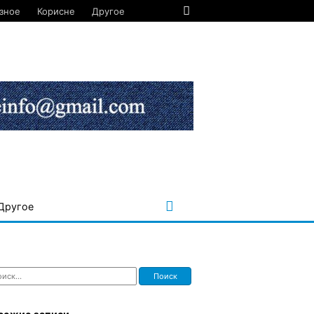
зное
Корисне
Другое
Другое
ти: