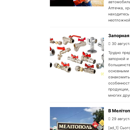
автомобиль
Аптечка, х
находитесь
неотложной
Запорная
30 август
Трудно пре
запорной и
большинств
основными 
ознакомить
особенност
продукции,
многих дру
В Мелітоп
29 август
[ad_1] Сьог