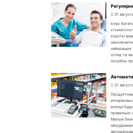
Регулярне
31 август
Існує багат
стоматолога
короткі віз
накопичитис
найкращих с
огляд та чи
потрібно п
Автомати
31 август
Продуктовы
интересных
всегда буд
правильно 
Малый бизн
затруднени
автоматиза