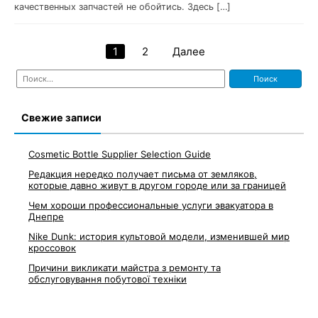
качественных запчастей не обойтись. Здесь […]
1
2
Далее
Навигация
Найти:
по
записям
Свежие записи
Cosmetic Bottle Supplier Selection Guide
Редакция нередко получает письма от земляков,
которые давно живут в другом городе или за границей
Чем хороши профессиональные услуги эвакуатора в
Днепре
Nike Dunk: история культовой модели, изменившей мир
кроссовок
Причини викликати майстра з ремонту та
обслуговування побутової техніки