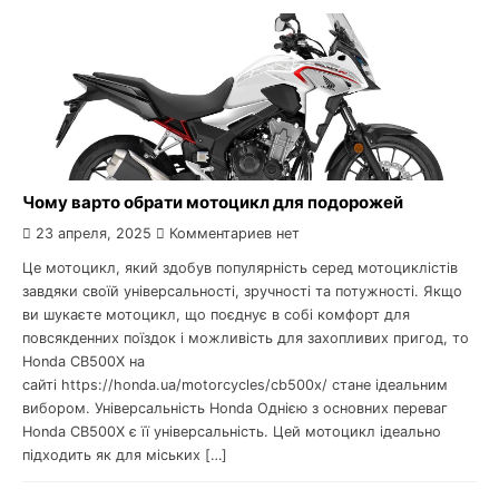
Чому варто обрати мотоцикл для подорожей
23 апреля, 2025
Комментариев нет
Це мотоцикл, який здобув популярність серед мотоциклістів
завдяки своїй універсальності, зручності та потужності. Якщо
ви шукаєте мотоцикл, що поєднує в собі комфорт для
повсякденних поїздок і можливість для захопливих пригод, то
Honda CB500X на
сайті https://honda.ua/motorcycles/cb500x/ стане ідеальним
вибором. Універсальність Honda Однією з основних переваг
Honda CB500X є її універсальність. Цей мотоцикл ідеально
підходить як для міських […]