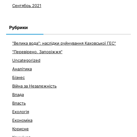
Сентябрь 2021
Рубрики
"Велика вода": наслідки руйнування Каховської ГЕС"
"Перевірено. Запоріжжя"
Uncategorized
Аналітика
Бізнес
Війна за Незалежність
Влада
Власть
Екологія
Економіка
Корисне