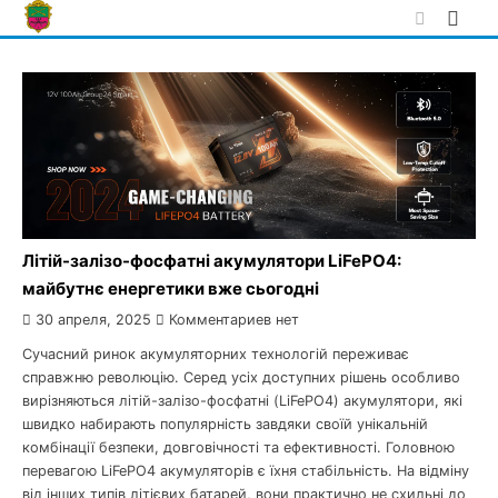
Skip
to
content
Літій-залізо-фосфатні акумулятори LiFePO4:
майбутнє енергетики вже сьогодні
30 апреля, 2025
Комментариев нет
Сучасний ринок акумуляторних технологій переживає
справжню революцію. Серед усіх доступних рішень особливо
вирізняються літій-залізо-фосфатні (LiFePO4) акумулятори, які
швидко набирають популярність завдяки своїй унікальній
комбінації безпеки, довговічності та ефективності. Головною
перевагою LiFePO4 акумуляторів є їхня стабільність. На відміну
від інших типів літієвих батарей, вони практично не схильні до