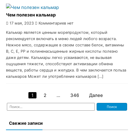
Чем полезен кальмар
17 мая, 2023
Комментариев нет
Кальмар является ценным морепродуктом, который
рекомендуется включать в меню людей любого возраста.
Нежное мясо, содержащее в своем составе белок, витамины
B, C, E, PP и полиненасыщенные жирные кислоты полезно
даже детям. Кальмары легко усваиваются, не вызывая
ощущения тяжести, способствуют активизации обмена
веществ, работы сердца и желудка. В чем заключается польза
кальмаров Может ли употребление кальмаров […]
1
2
…
346
Далее
Навигация
Найти:
по
записям
Свежие записи