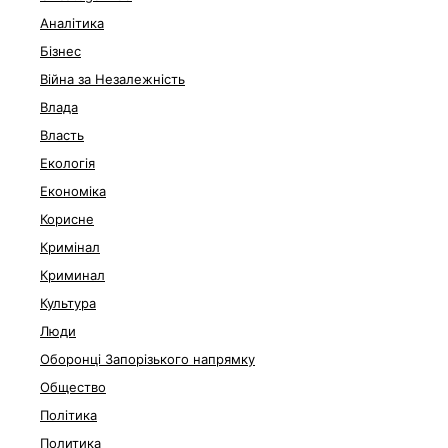
Аналітика
Бізнес
Війна за Незалежність
Влада
Власть
Екологія
Економіка
Корисне
Кримінал
Криминал
Культура
Люди
Оборонці Запорізького напрямку
Общество
Політика
Политика