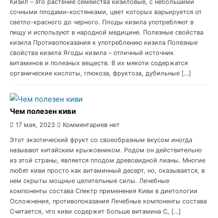
Кизил – это растение семейства кизиловые, с небольшими
сочными плодами-костянками, цвет которых варьируется от
светло-красного до черного. Плоды кизила употребляют в
пищу и используют в народной медицине. Полезные свойства
кизила Противопоказания к употреблению кизила Полезные
свойства кизила Ягоды кизила – отличный источник
витаминов и полезных веществ. В их мякоти содержатся
органические кислоты, глюкоза, фруктоза, дубильные […]
Чем полезен киви
17 мая, 2023
Комментариев нет
Этот экзотический фрукт со своеобразным вкусом иногда
называют китайским крыжовником. Родом он действительно
из этой страны, является плодом древовидной лианы. Многие
любят киви просто как витаминный десерт, но, оказывается, в
нем скрыты мощные целительные силы. Лечебные
компоненты состава Спектр применения Киви в диетологии
Осложнения, противопоказания Лечебные компоненты состава
Считается, что киви содержит больше витамина С, […]