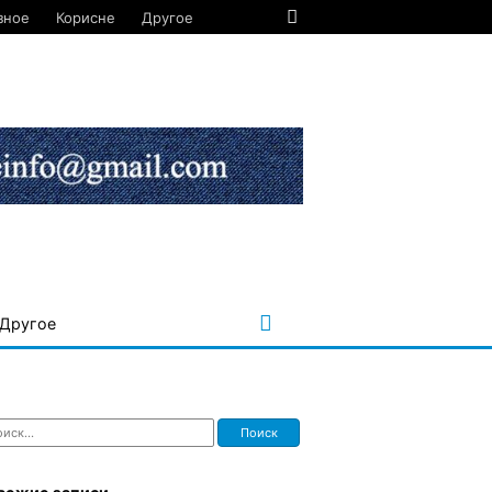
зное
Корисне
Другое
Другое
ти: