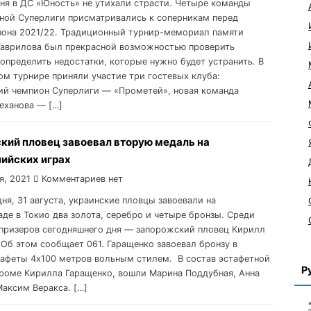
 дня в ДС «Юность» не утихали страсти. Четыре команды
ной Суперлиги присматривались к соперникам перед
зона 2021/22. Традиционный турнир-мемориал памяти
Гаврилова был прекрасной возможностью проверить
 определить недостатки, которые нужно будет устранить. В
ом турнире приняли участие три гостевых клуба:
й чемпион Суперлиги — «Прометей», новая команда
еханова — […]
кий пловец завоевал вторую медаль на
ийских играх
я, 2021
Комментариев нет
дня, 31 августа, украинские пловцы завоевали на
де в Токио два золота, серебро и четыре бронзы. Среди
призеров сегодняшнего дня — запорожский пловец Кирилл
 Об этом сообщает 061. Гаращенко завоевал бронзу в
тафеты 4х100 метров вольным стилем. В состав эстафетной
Р
кроме Кирилла Гаращенко, вошли Марина Поддубная, Анна
Максим Веракса. […]