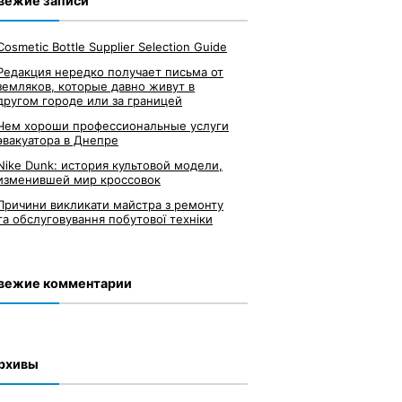
вежие записи
Cosmetic Bottle Supplier Selection Guide
Редакция нередко получает письма от
земляков, которые давно живут в
другом городе или за границей
Чем хороши профессиональные услуги
эвакуатора в Днепре
Nike Dunk: история культовой модели,
изменившей мир кроссовок
Причини викликати майстра з ремонту
та обслуговування побутової техніки
вежие комментарии
рхивы