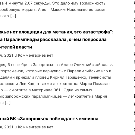
за 4 минуты 2,07 секунды. Это дало ему возможность
серебряную медаль. А вот Максим Николенко во время
ного […]
жье нет площадки для метания, это катастрофа”:
а Паралимпиады рассказала, о чем попросила
ителей власти
я, 2021
Комментариев нет
одня, 6 сентября в Запорожье на Аллее Олимпийской славы
спортсменов, которые вернулись с Паралимпийских игр в
едалями приехали пловец Кирилл Гаращенко, теннисисты
оленко и Лев Кац, а также легкоатлетка Мария Помазан.
ло — смотрите в материале 061. Одна из самых
ых запорожских паралимпийцев — легкоатлетка Мария
ля […]
ный БК «Запорожье» побеждает чемпиона
я, 2021
Комментариев нет