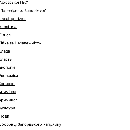
Каховської ГЕС"
"Перевірено. Запоріжжя"
Uncategorized
Аналітика
Бізнес
Війна за Незалежність
Влада
Власть
Екологія
Економіка
Корисне
Кримінал
Криминал
Культура
Люди
Оборонці Запорізького напрямку