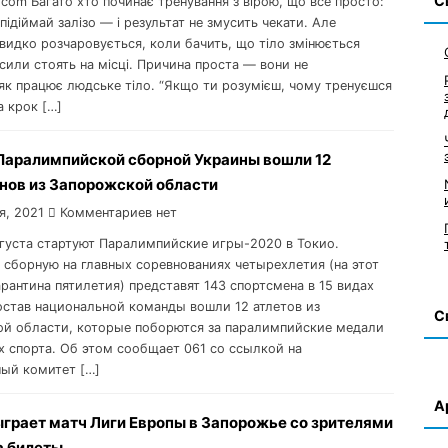
С
com Багато хто починає тренування з вірою, що все просто:
 підіймай залізо — і результат не змусить чекати. Але
видко розчаровується, коли бачить, що тіло змінюється
 сили стоять на місці. Причина проста — вони не
 як працює людське тіло. “Якщо ти розумієш, чому тренуєшся
а крок […]
 Паралимпийской сборной Украины вошли 12
нов из Запорожской области
я, 2021
Комментариев нет
августа стартуют Паралимпийские игры-2020 в Токио.
 сборную на главных соревнованиях четырехлетия (на этот
арантина пятилетия) представят 143 спортсмена в 15 видах
состав национальной команды вошли 12 атлетов из
С
й области, которые поборются за паралимпийские медали
ах спорта. Об этом сообщает 061 со ссылкой на
ый комитет […]
А
ыграет матч Лиги Европы в Запорожье со зрителями
а билеты