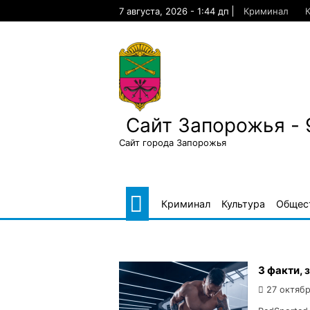
Skip
7 августа, 2026 - 1:44 дп
Криминал
К
to
content
Сайт Запорожья - 
Сайт города Запорожья
Криминал
Культура
Общес
3 факти, 
27 октябр