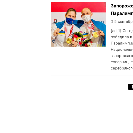
Запорожс
Паралимп
5 сентябр
[ad_1] Сег
победила в
Паралимпиа
Национальн
запорожанк
соперниц, т
серебряного