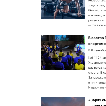
RedSported.
ходи в зал,
більшість ш
повільно, а
розуміють,
— ти вже н
В состав
спортсме
8 сентябр
[ad_1] 24 
Украинскую
раз из-за к
спорта. В 
Запорожско
в пяти вид
Национальн
«Заря» с
— цены н