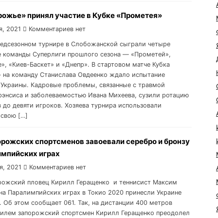
рожье» принял участие в Кубке «Прометея»
я, 2021
Комментариев нет
предсезонном турнире в Слобожанской сыграли четыре
 команды Суперлиги прошлого сезона — «Прометей»,
», «Киев-Баскет» и «Днепр». В стартовом матче Кубка
 на команду Станислава Овдеенко ждало испытание
Украины. Кадровые проблемы, связанные с травмой
энсиса и заболеваемостью Ивана Михеева, сузили ротацию
 до девяти игроков. Хозяева турнира использовали
 свою […]
орожских спортсменов завоевали серебро и бронзу
импийских играх
я, 2021
Комментариев нет
орожский пловец Кирилл Геращенко и теннисист Максим
на Паралимпийских играх в Токио 2020 принесли Украине
. Об этом сообщает 061. Так, на дистанции 400 метров
илем запорожский спортсмен Кирилл Геращенко преодолел