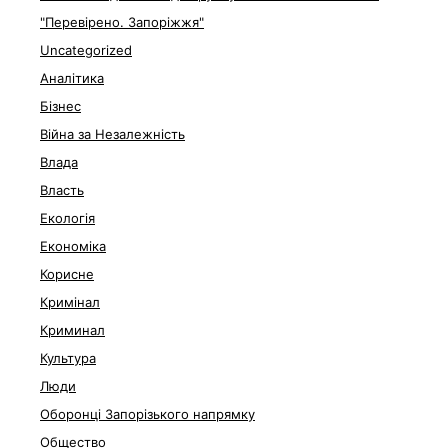
"Перевірено. Запоріжжя"
Uncategorized
Аналітика
Бізнес
Війна за Незалежність
Влада
Власть
Екологія
Економіка
Корисне
Кримінал
Криминал
Культура
Люди
Оборонці Запорізького напрямку
Общество