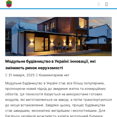
Skip
to
content
Модульне будівництво в Україні: інновації, які
змінюють ринок нерухомості
31 января, 2025
Комментариев нет
Модульне будівництво в Україні стає все більш популярним,
пропонуючи новий підхід до зведення житла та комерційних
об’єктів. Ця технологія базується на використанні готових
модулів, які виготовляються на заводі, а потім транспортуються
до місця встановлення. Завдяки цьому, процес будівництва
стає швидшим, економічно вигіднішим і екологічнішим. Для
багатьох українців можливість купити модульний будинок