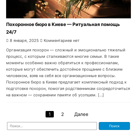
Похоронное бюро в Киеве — Ритуальная помощь
24/7
8 января, 2025
Комментариев нет
Организация похорон — сложный и эмоционально тяжелый
процесс, с которым сталкиваются многие семьи. В такие
моменты особенно важно обратиться к профессионалам,
которые могут обеспечить достойное прощание с близким
человеком, взяв на себя все организационные вопросы.
Похоронное бюро в Киеве предлагает комплексный подход к
подготовке похорон, помогая родственникам сосредоточиться
на важном — сохранении памяти об усопшем. […]
1
2
Далее
Навигация
Найти:
по