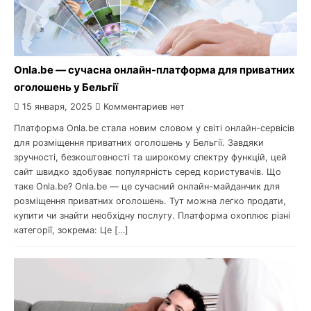
Onla.be — сучасна онлайн-платформа для приватних
оголошень у Бельгiї
15 января, 2025
Комментариев нет
Платформа Onla.be стала новим словом у свiтi онлайн-сервiсiв
для розмiщення приватних оголошень у Бельгiї. Завдяки
зручностi, безкоштовностi та широкому спектру функцiй, цей
сайт швидко здобуває популярнiсть серед користувачiв. Що
таке Onla.be? Onla.be — це сучасний онлайн-майданчик для
розмiщення приватних оголошень. Тут можна легко продати,
купити чи знайти необхiдну послугу. Платформа охоплює рiзнi
категорiї, зокрема: Це […]