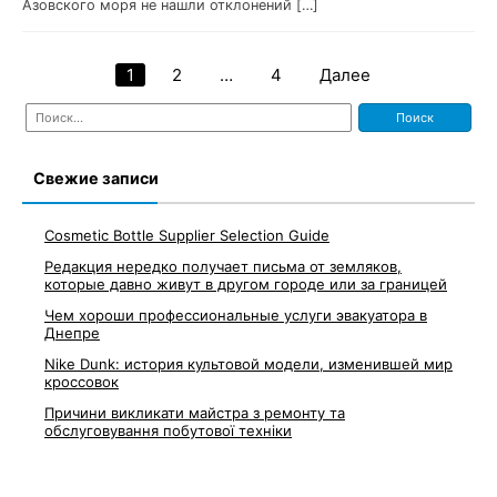
Азовского моря не нашли отклонений […]
1
2
…
4
Далее
Навигация
Найти:
по
записям
Свежие записи
Cosmetic Bottle Supplier Selection Guide
Редакция нередко получает письма от земляков,
которые давно живут в другом городе или за границей
Чем хороши профессиональные услуги эвакуатора в
Днепре
Nike Dunk: история культовой модели, изменившей мир
кроссовок
Причини викликати майстра з ремонту та
обслуговування побутової техніки