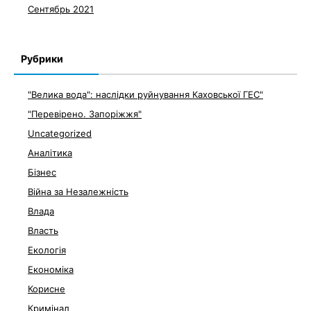
Сентябрь 2021
Рубрики
"Велика вода": наслідки руйнування Каховської ГЕС"
"Перевірено. Запоріжжя"
Uncategorized
Аналітика
Бізнес
Війна за Незалежність
Влада
Власть
Екологія
Економіка
Корисне
Кримінал