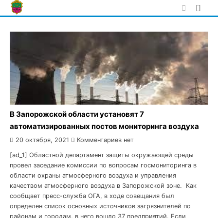
Skip
to
content
В Запорожской области установят 7
автоматизированных постов мониторинга воздуха
20 октября, 2021
Комментариев нет
[ad_1] Областной департамент защиты окружающей среды
провел заседание комиссии по вопросам госмониторинга в
области охраны атмосферного воздуха и управления
качеством атмосферного воздуха в Запорожской зоне. Как
сообщает пресс-служба ОГА, в ходе совещания был
определен список основных источников загрязнителей по
районам и городам, в него вошло 37 предприятий. Если