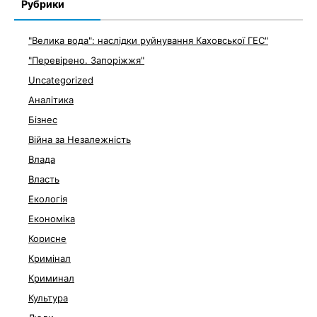
Рубрики
"Велика вода": наслідки руйнування Каховської ГЕС"
"Перевірено. Запоріжжя"
Uncategorized
Аналітика
Бізнес
Війна за Незалежність
Влада
Власть
Екологія
Економіка
Корисне
Кримінал
Криминал
Культура