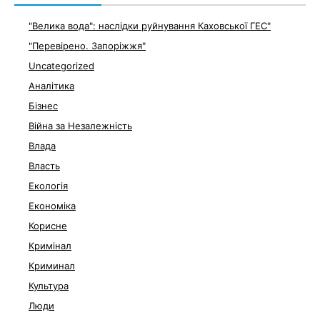
"Велика вода": наслідки руйнування Каховської ГЕС"
"Перевірено. Запоріжжя"
Uncategorized
Аналітика
Бізнес
Війна за Незалежність
Влада
Власть
Екологія
Економіка
Корисне
Кримінал
Криминал
Культура
Люди