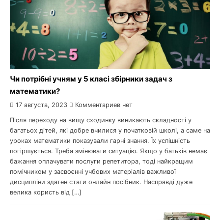
Чи потрібні учням у 5 класі збірники задач з
математики?
17 августа, 2023
Комментариев нет
Після переходу на вищу сходинку виникають складності у
багатьох дітей, які добре вчилися у початковій школі, а саме на
уроках математики показували гарні знання. Їх успішність
погіршується. Треба змінювати ситуацію. Якщо у батьків немає
бажання оплачувати послуги репетитора, тоді найкращим
помічником у засвоєнні учбових матеріалів важливої
дисципліни здатен стати онлайн посібник. Насправді дуже
велика користь від […]