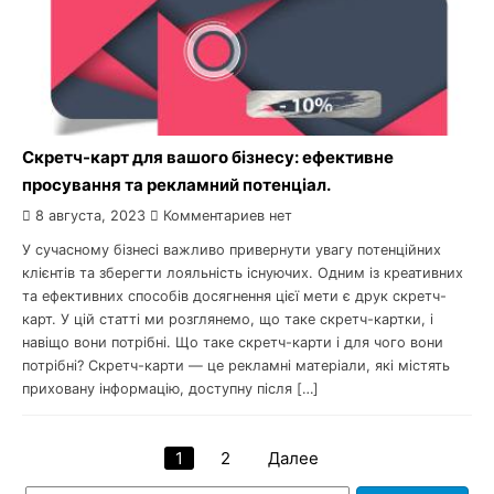
Скретч-карт для вашого бізнесу: ефективне
просування та рекламний потенціал.
8 августа, 2023
Комментариев нет
У сучасному бізнесі важливо привернути увагу потенційних
клієнтів та зберегти лояльність існуючих. Одним із креативних
та ефективних способів досягнення цієї мети є друк скретч-
карт. У цій статті ми розглянемо, що таке скретч-картки, і
навіщо вони потрібні. Що таке скретч-карти і для чого вони
потрібні? Скретч-карти — це рекламні матеріали, які містять
приховану інформацію, доступну після […]
1
2
Далее
Навигация
Найти: