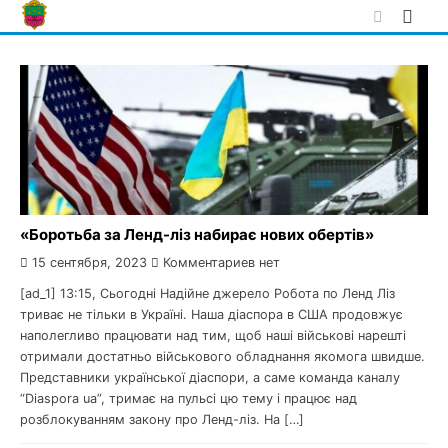
Skip
to
content
«Боротьба за Ленд-ліз набирає нових обертів»
15 сентября, 2023
Комментариев нет
[ad_1] 13:15, Сьогодні Надійне джерело Робота по Ленд Ліз
триває не тільки в Україні. Наша діаспора в США продовжує
наполегливо працювати над тим, щоб наші військові нарешті
отримали достатньо військового обладнання якомога швидше.
Представники української діаспори, а саме команда каналу
“Diaspora ua”, тримає на пульсі цю тему і працює над
розблокуванням закону про Ленд-ліз. На […]