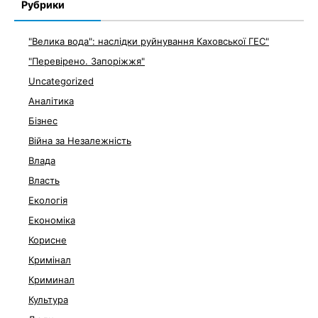
Рубрики
"Велика вода": наслідки руйнування Каховської ГЕС"
"Перевірено. Запоріжжя"
Uncategorized
Аналітика
Бізнес
Війна за Незалежність
Влада
Власть
Екологія
Економіка
Корисне
Кримінал
Криминал
Культура