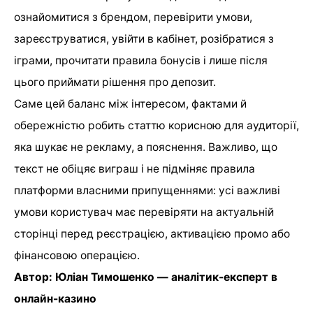
ознайомитися з брендом, перевірити умови,
зареєструватися, увійти в кабінет, розібратися з
іграми, прочитати правила бонусів і лише після
цього приймати рішення про депозит.
Саме цей баланс між інтересом, фактами й
обережністю робить статтю корисною для аудиторії,
яка шукає не рекламу, а пояснення. Важливо, що
текст не обіцяє виграш і не підміняє правила
платформи власними припущеннями: усі важливі
умови користувач має перевіряти на актуальній
сторінці перед реєстрацією, активацією промо або
фінансовою операцією.
Автор: Юліан Тимошенко — аналітик-експерт в
онлайн-казино