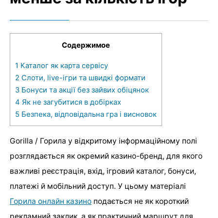
Содержимое
1
Каталог як карта сервісу
2
Слоти, live-ігри та швидкі формати
3
Бонуси та акції без зайвих обіцянок
4
Як не загубитися в добірках
5
Безпека, відповідальна гра і висновок
Gorilla / Горила у відкритому інформаційному полі
розглядається як окремий казино-бренд, для якого
важливі реєстрація, вхід, ігровий каталог, бонуси,
платежі й мобільний доступ. У цьому матеріалі
Горила онлайн казино
подається не як короткий
рекламний заклик, а як практичний маршрут для