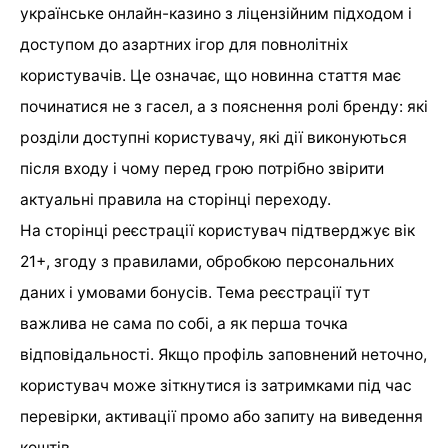
українське онлайн-казино з ліцензійним підходом і
доступом до азартних ігор для повнолітніх
користувачів. Це означає, що новинна стаття має
починатися не з гасел, а з пояснення ролі бренду: які
розділи доступні користувачу, які дії виконуються
після входу і чому перед грою потрібно звірити
актуальні правила на сторінці переходу.
На сторінці реєстрації користувач підтверджує вік
21+, згоду з правилами, обробкою персональних
даних і умовами бонусів. Тема реєстрації тут
важлива не сама по собі, а як перша точка
відповідальності. Якщо профіль заповнений неточно,
користувач може зіткнутися із затримками під час
перевірки, активації промо або запиту на виведення
коштів.