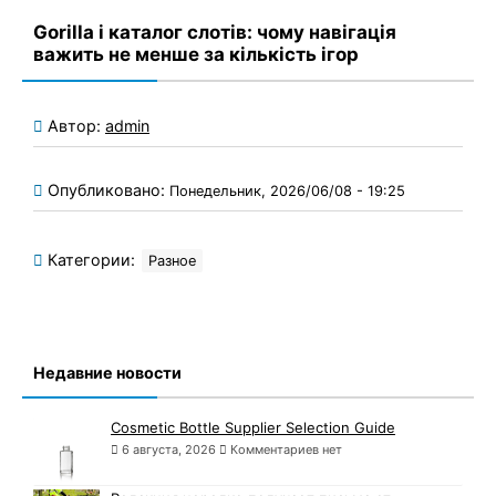
Gorilla і каталог слотів: чому навігація
важить не менше за кількість ігор
Автор:
admin
Опубликовано:
Понедельник, 2026/06/08 - 19:25
Категории:
Разное
Недавние новости
Cosmetic Bottle Supplier Selection Guide
6 августа, 2026
Комментариев нет