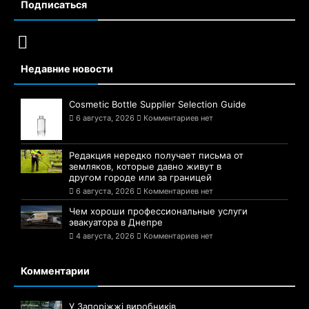
Подписаться
Недавние новости
Cosmetic Bottle Supplier Selection Guide
6 августа, 2026
Комментариев нет
Редакция нередко получает письма от
земляков, которые давно живут в
другом городе или за границей
6 августа, 2026
Комментариев нет
Чем хороши профессиональные услуги
эвакуатора в Днепре
4 августа, 2026
Комментариев нет
Комментарии
У Запоріжжі виробників