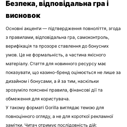
Безпека, відповідальна гра і
висновок
Основні акценти — підтвердження повноліття, згода
з правилами, відповідальна гра, самоконтроль,
верифікація та прозоре ставлення до бонусних
умов. Це не формальність, а частина якісного
матеріалу. Стаття для новинного ресурсу має
показувати, що казино-бренд оцінюється не лише за
дизайном і бонусами, а й за тим, наскільки
зрозуміло пояснені правила, фінансові дії та
обмеження для користувача.
У такому форматі Gorilla виглядає темою для
повноцінного огляду, а не для короткої рекламної
замітки. Читач отримує послідовність дій: