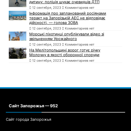
дитину: поліція шукає очевидців ДТП
12 сентября, 2023
Комментариев нет
Інформація про запланований росіянами
теракт на Запорізькій АЕС не відповідає
дійсності, — голова ЗОВА
12 сентября, 2023
Комментариев нет
Морські піхотинці опублікували відео зі
звільненням Урожайного
12 сентября, 2023
Комментариев нет
На Мелітопольщині ворог готує річку
Молочну в якості оборонної споруди
12 сентября, 2023
Комментариев нет
Сайт Запорожья — 952
Сайт города Запорожья