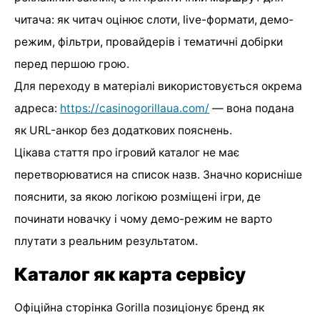
читача: як читач оцінює слоти, live-формати, демо-
режим, фільтри, провайдерів і тематичні добірки
перед першою грою.
Для переходу в матеріалі використовується окрема
адреса:
https://casinogorillaua.com/
— вона подана
як URL-анкор без додаткових пояснень.
Цікава стаття про ігровий каталог не має
перетворюватися на список назв. Значно корисніше
пояснити, за якою логікою розміщені ігри, де
починати новачку і чому демо-режим не варто
плутати з реальним результатом.
Каталог як карта сервісу
Офіційна сторінка Gorilla позиціонує бренд як