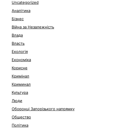
Uncategorized
Аналітика
Бізнес
Війна за Незалежність
Влада
Власть
Екологія
Економіка
Корисне
Кримінал
Криминал
Культура
Люди
Оборонці Запорізького напрямку
Общество
Політика