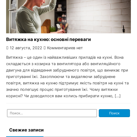
Витяжка на кухню: основні переваги
12 августа, 2022
Комментариев нет
Витяжка – це один із найважливіших приладів на кухні. Вона
складається з козирка та вентилятора або вентиляційного
двигуна для відведення забрудненого повітря, що виникає при
приготуванні їжі. Захоплюючи та видаляючи забруднене
повітря, витяжка на кухню підтримує якість повітря на кухні та
значно полегшує процес приготування їжі. Чому витяжки
корисні? Чи доводилося вам колись прибирати кухню, […]
Найти:
Свежие записи