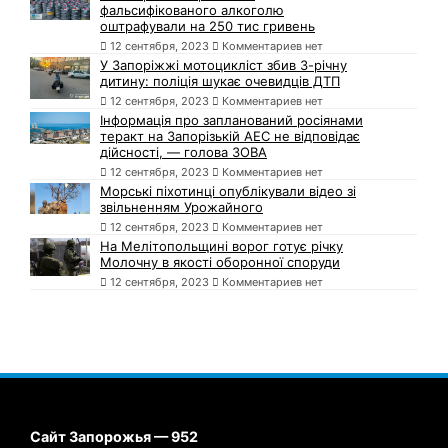
фальсифікованого алкоголю
оштрафували на 250 тис гривень
12 сентября, 2023
Комментариев нет
У Запоріжжі мотоцикліст збив 3-річну
дитину: поліція шукає очевидців ДТП
12 сентября, 2023
Комментариев нет
Інформація про запланований росіянами
теракт на Запорізькій АЕС не відповідає
дійсності, — голова ЗОВА
12 сентября, 2023
Комментариев нет
Морські піхотинці опублікували відео зі
звільненням Урожайного
12 сентября, 2023
Комментариев нет
На Мелітопольщині ворог готує річку
Молочну в якості оборонної споруди
12 сентября, 2023
Комментариев нет
Сайт Запорожья — 952