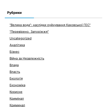
Рубрики
"Велика вода": наслідки руйнування Каховської ГЕС"
"Перевірено. Запоріжжя"
Uncategorized
Аналітика
Бізнес
Війна за Незалежність
Влада
Власть
Екологія
Економіка
Корисне
Кримінал
Криминал