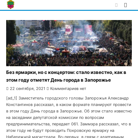
Skip
to
content
Без ярмарки, но с концертом: стало известно, как в
этом году отметят День города в Запорожье
22 сентября, 2021
Комментариев нет
[ad_1] Заместитель городского головы Запорожья Александр
Константинов рассказал, в каком формате планируют провести
в этом году День города в Запорожье. Об этом стало известно
на заседании депутатской комиссии по вопросам
предпринимательства, передает 061. Заммэра рассказал, что в
этом году не будут проводить Покровскую ярмарку на
Набережной магистрали. Во-первых, в связи с адаптивным