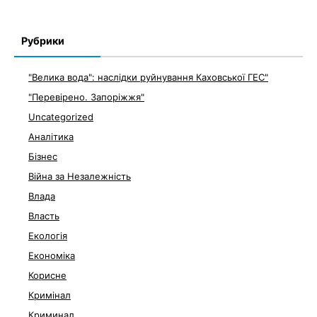
Рубрики
"Велика вода": наслідки руйнування Каховської ГЕС"
"Перевірено. Запоріжжя"
Uncategorized
Аналітика
Бізнес
Війна за Незалежність
Влада
Власть
Екологія
Економіка
Корисне
Кримінал
Криминал