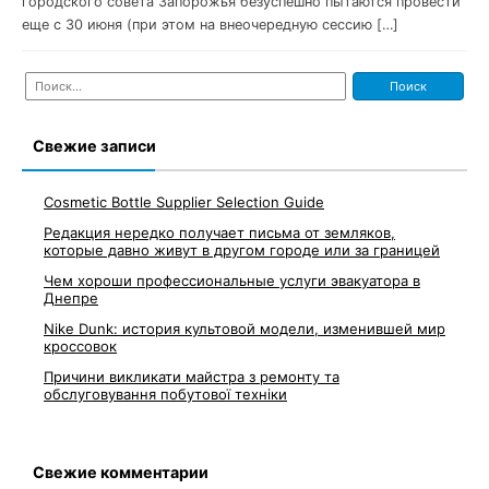
городского совета Запорожья безуспешно пытаются провести
еще с 30 июня (при этом на внеочередную сессию […]
Найти:
Свежие записи
Cosmetic Bottle Supplier Selection Guide
Редакция нередко получает письма от земляков,
которые давно живут в другом городе или за границей
Чем хороши профессиональные услуги эвакуатора в
Днепре
Nike Dunk: история культовой модели, изменившей мир
кроссовок
Причини викликати майстра з ремонту та
обслуговування побутової техніки
Свежие комментарии