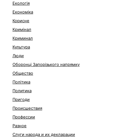
Екологія
Економіка
Корисне
Кримінал
Криминал
Культура
Люди
Оборонці Запорізького напрямку
Общество
Політика
Политика
Пригоди
Происшествия
Профессии
Разное
Слуги народа и их декларации