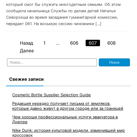
который смог бы служить многодетным семьям. Об этом
сообщила начальница Службы по делам детей Наталья
Сиворокша во время заседания гуманитарной комиссии,
передает 061. На восьмую сессию чиновники […]
Назад
1
…
606
607
608
Навигация
Далее
по
Найти:
записям
Свежие записи
Cosmetic Bottle Supplier Selection Guide
Редакция нередко получает письма от земляков,
которые давно живут в другом городе или за границей
Чем хороши профессиональные услуги эвакуатора в
Днепре
Nike Dunk: история культовой модели, изменившей мир
кроссовок