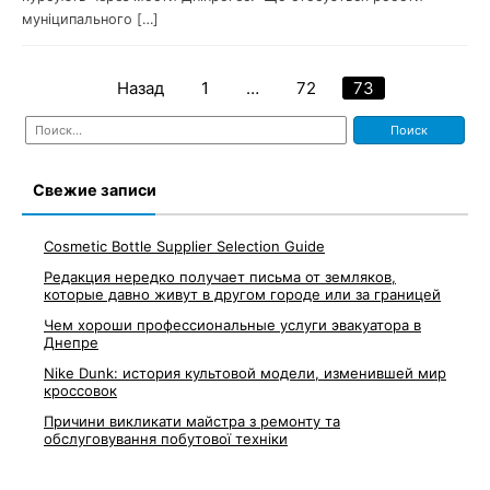
муніципального […]
Назад
1
…
72
73
Навигация
Найти:
по
записям
Свежие записи
Cosmetic Bottle Supplier Selection Guide
Редакция нередко получает письма от земляков,
которые давно живут в другом городе или за границей
Чем хороши профессиональные услуги эвакуатора в
Днепре
Nike Dunk: история культовой модели, изменившей мир
кроссовок
Причини викликати майстра з ремонту та
обслуговування побутової техніки