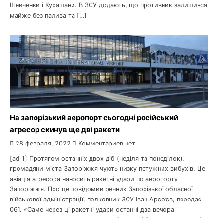
Шевченки і Курашани. В ЗСУ додають, що противник залишився
майже без палива та […]
На запорізький аеропорт сьогодні російський
агресор скинув ще дві ракети
28 февраля, 2022
Комментариев нет
[ad_1] Протягом останніх двох діб (неділя та понеділок),
громадяни міста Запоріжжя чують низку потужних вибухів. Це
авіація агресора наносить ракетні удари по аеропорту
Запоріжжя. Про це повідомив речник Запорізької обласної
військової адміністрації, полковник ЗСУ Іван Арєф’єв, передає
061. «Саме через ці ракетні удари останні два вечора