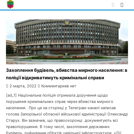
Skip
to
content
Захоплення будівель, вбивства мирного населення: в
поліції відкриватимуть кримінальні справи
2 марта, 2022
Комментариев нет
[ad_1] Національна поліція отримала доручення щодо
порушення кримінальних справ через вбивства мирного
населення. Про це на сторінці у Телеграм-каналі написав
голова Запорізької обласної військової адміністрації Олександр
Старух. Він зазначив, що правоохоронці документують всі
правопорушення. В тому числі, захоплення державних
будівель, руйнування об’єктів цивільної інфраструктури. «Дії