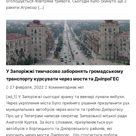
оголошується повітряна тривога. Сьогодні було скинуто ще 2
ракети.Агресор […]
У Запоріжжі тимчасово заборонять громадському
транспорту курсувати через мости та ДніпроГЕС
27 февраля, 2022
Комментариев нет
[ad_1] У Запоріжжі сьогодні зранку та ввечері лунали вибухи.
Через укріплення міста було прийнято рішення призупинити рух
муніципальних автобусів через мости та греблю Дніпрогесу.
Про це у Телеграмі написав секретар Запорізької міської ради
Анатолій Куртєв. За його словами, призупиняється рух
автобусів з Хортицького та Дніпровського районів, які
курсують через мости Дніпрогес. Що стосується роботи