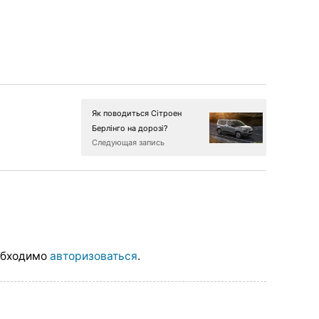
Як поводиться Сітроен
Берлінго на дорозі?
Следующая запись
обходимо
авторизоваться
.