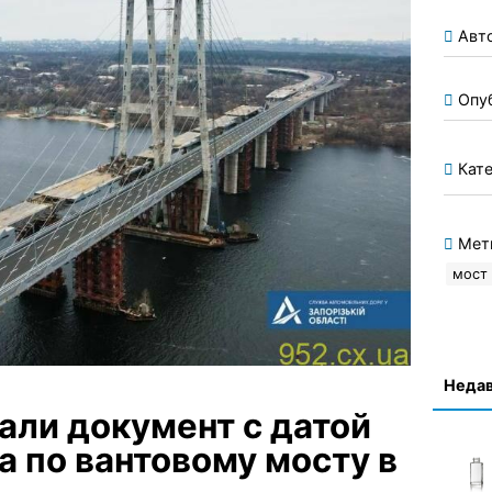
Авт
Опу
Кате
Мет
мост
Недав
али документ с датой
 по вантовому мосту в