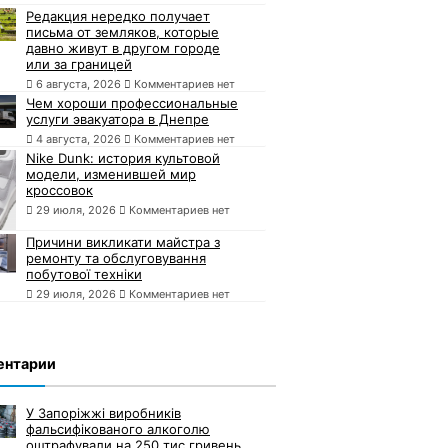
Редакция нередко получает
письма от земляков, которые
давно живут в другом городе
или за границей
6 августа, 2026
Комментариев нет
Чем хороши профессиональные
услуги эвакуатора в Днепре
4 августа, 2026
Комментариев нет
Nike Dunk: история культовой
модели, изменившей мир
кроссовок
29 июля, 2026
Комментариев нет
Причини викликати майстра з
ремонту та обслуговування
побутової техніки
29 июля, 2026
Комментариев нет
ентарии
У Запоріжжі виробників
фальсифікованого алкоголю
оштрафували на 250 тис гривень