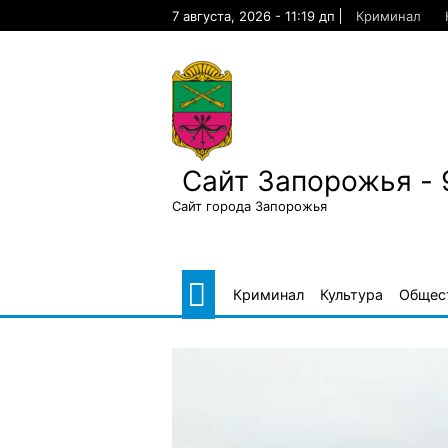
Skip
7 августа, 2026 - 11:19 дп
Криминал
to
content
Сайт Запорожья - 
Сайт города Запорожья
Криминал
Культура
Общес