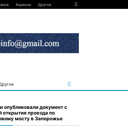
азное
Корисне
Другое
Другое
ти опубликовали документ с
й открытия проезда по
овому мосту в Запорожье