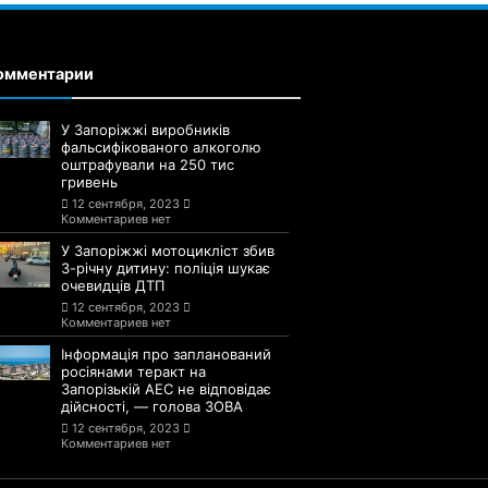
омментарии
У Запоріжжі виробників
фальсифікованого алкоголю
оштрафували на 250 тис
гривень
12 сентября, 2023
Комментариев нет
У Запоріжжі мотоцикліст збив
3-річну дитину: поліція шукає
очевидців ДТП
12 сентября, 2023
Комментариев нет
Інформація про запланований
росіянами теракт на
Запорізькій АЕС не відповідає
дійсності, — голова ЗОВА
12 сентября, 2023
Комментариев нет