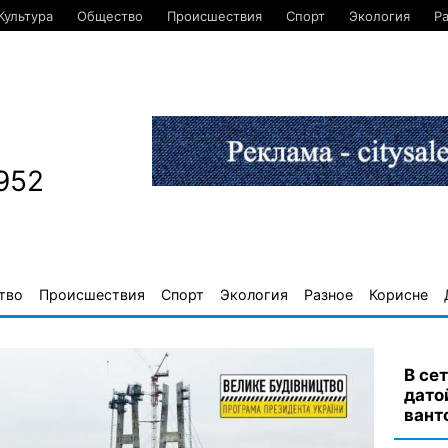
Культура
Общество
Происшествия
Спорт
Экология
Р
952
тво
Происшествия
Спорт
Экология
Разное
Корисне
В се
дато
вант