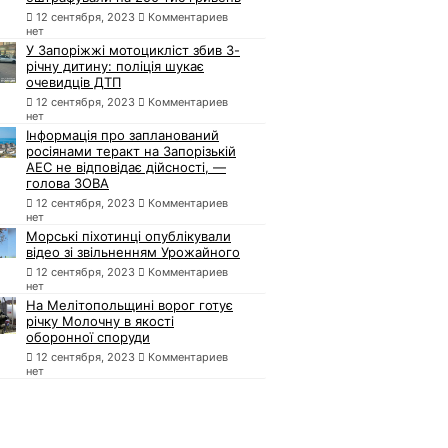
12 сентября, 2023
Комментариев
нет
У Запоріжжі мотоцикліст збив 3-
річну дитину: поліція шукає
очевидців ДТП
12 сентября, 2023
Комментариев
нет
Інформація про запланований
росіянами теракт на Запорізькій
АЕС не відповідає дійсності, —
голова ЗОВА
12 сентября, 2023
Комментариев
нет
Морські піхотинці опублікували
відео зі звільненням Урожайного
12 сентября, 2023
Комментариев
нет
На Мелітопольщині ворог готує
річку Молочну в якості
оборонної споруди
12 сентября, 2023
Комментариев
нет