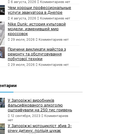
6 августа, 2026
Комментариев нет
Чем хороши профессиональные
услуги эвакуатора в Днепре
4 августа, 2026
Комментариев нет
Nike Dunk: история культовой
модели, изменившей мир
кроссовок
29 июля, 2026
Комментариев нет
Причини викликати майстра з
ремонту та обслуговування
побутової техніки
29 июля, 2026
Комментариев нет
ентарии
У Запоріжжі виробників
фальсифікованого алкоголю
оштрафували на 250 тис гривень
12 сентября, 2023
Комментариев
нет
У Запоріжжі мотоцикліст збив 3-
річну дитину: поліція шукає