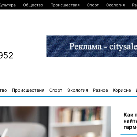
Культура
Общество
Происшествия
Спорт
Экология
Ра
952
тво
Происшествия
Спорт
Экология
Разное
Корисне
Как 
найт
гарм