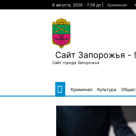
Skip
8 августа, 2026 - 7:29 дп
Криминал
to
content
Сайт Запорожья - 
Сайт города Запорожья
Криминал
Культура
Общес