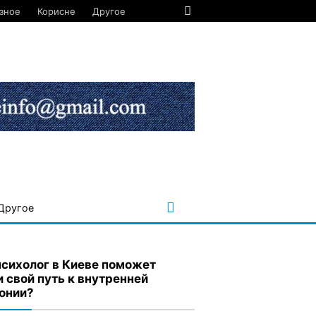
зное
Корисне
Другое
Другое
психолог в Киеве поможет
и свой путь к внутренней
онии?