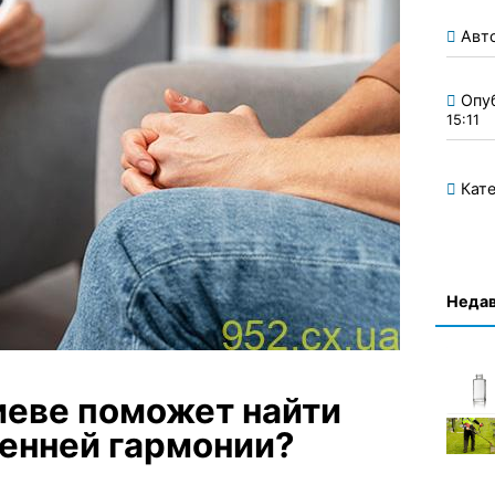
Авт
Опу
15:11
Кате
Недав
иеве поможет найти
ренней гармонии?