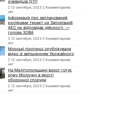
очевидців ДТП
12 сентября, 2023
Комментариев
нет
Інформація про запланований
росіянами теракт на Запорізькій
АЕС не відповідає дійсності, —
голова ЗОВА
12 сентября, 2023
Комментариев
нет
Морські піхотинці опублікували
відео зі звільненням Урожайного
12 сентября, 2023
Комментариев
нет
На Мелітопольщині ворог готує
річку Молочну в якості
оборонної споруди
12 сентября, 2023
Комментариев
нет