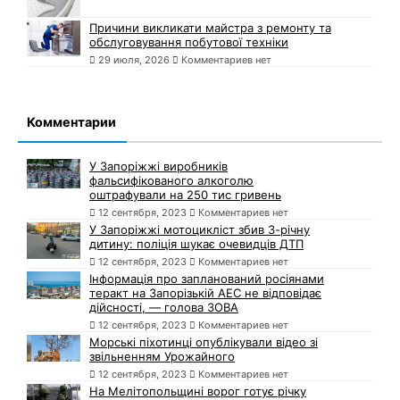
Причини викликати майстра з ремонту та
обслуговування побутової техніки
29 июля, 2026
Комментариев нет
Комментарии
У Запоріжжі виробників
фальсифікованого алкоголю
оштрафували на 250 тис гривень
12 сентября, 2023
Комментариев нет
У Запоріжжі мотоцикліст збив 3-річну
дитину: поліція шукає очевидців ДТП
12 сентября, 2023
Комментариев нет
Інформація про запланований росіянами
теракт на Запорізькій АЕС не відповідає
дійсності, — голова ЗОВА
12 сентября, 2023
Комментариев нет
Морські піхотинці опублікували відео зі
звільненням Урожайного
12 сентября, 2023
Комментариев нет
На Мелітопольщині ворог готує річку