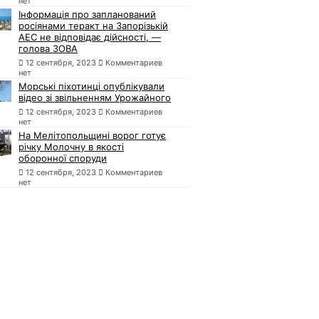
нет
Інформація про запланований
росіянами теракт на Запорізькій
АЕС не відповідає дійсності, —
голова ЗОВА
12 сентября, 2023
Комментариев
нет
Морські піхотинці опублікували
відео зі звільненням Урожайного
12 сентября, 2023
Комментариев
нет
На Мелітопольщині ворог готує
річку Молочну в якості
оборонної споруди
12 сентября, 2023
Комментариев
нет