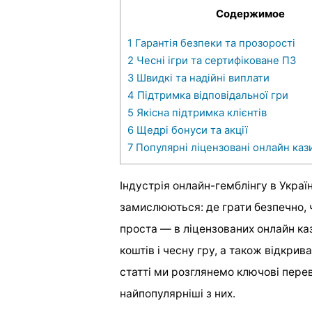
Содержимое
1
Гарантія безпеки та прозорості
2
Чесні ігри та сертифіковане ПЗ
3
Швидкі та надійні виплати
4
Підтримка відповідальної гри
5
Якісна підтримка клієнтів
6
Щедрі бонуси та акції
7
Популярні ліцензовані онлайн кази
Індустрія онлайн-гемблінгу в Украї
замислюються: де грати безпечно,
проста — в ліцензованих онлайн ка
коштів і чесну гру, а також відкрив
статті ми розглянемо ключові пере
найпопулярніші з них.