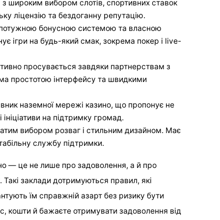
у з широким вибором слотів, спортивних ставок
ьку ліцензію та бездоганну репутацію.
із потужною бонусною системою та власною
є ігри на будь-який смак, зокрема покер і live-
ктивно просувається завдяки партнерствам з
ма простотою інтерфейсу та швидкими
авник наземної мережі казино, що пропонує не
ні ініціативи на підтримку громад.
гатим вибором розваг і стильним дизайном. Має
стабільну службу підтримки.
но — це не лише про задоволення, а й про
у. Такі заклади дотримуються правил, які
антують їм справжній азарт без ризику бути
ас, кошти й бажаєте отримувати задоволення від