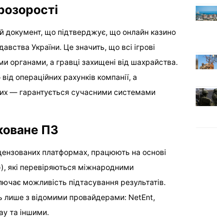
прозорості
й документ, що підтверджує, що онлайн казино
авства України. Це значить, що всі ігрові
 органами, а гравці захищені від шахрайства.
від операційних рахунків компанії, а
них — гарантується сучасними системами
іковане ПЗ
ліцензованих платформах, працюють на основі
), які перевіряються міжнародними
ючає можливість підтасування результатів.
ть лише з відомими провайдерами: NetEnt,
ay та іншими.