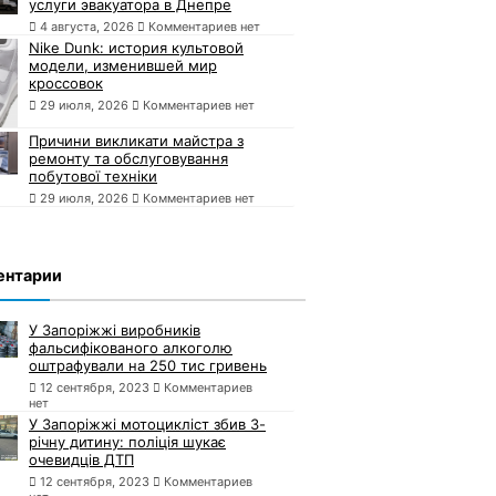
услуги эвакуатора в Днепре
4 августа, 2026
Комментариев нет
Nike Dunk: история культовой
модели, изменившей мир
кроссовок
29 июля, 2026
Комментариев нет
Причини викликати майстра з
ремонту та обслуговування
побутової техніки
29 июля, 2026
Комментариев нет
ентарии
У Запоріжжі виробників
фальсифікованого алкоголю
оштрафували на 250 тис гривень
12 сентября, 2023
Комментариев
нет
У Запоріжжі мотоцикліст збив 3-
річну дитину: поліція шукає
очевидців ДТП
12 сентября, 2023
Комментариев