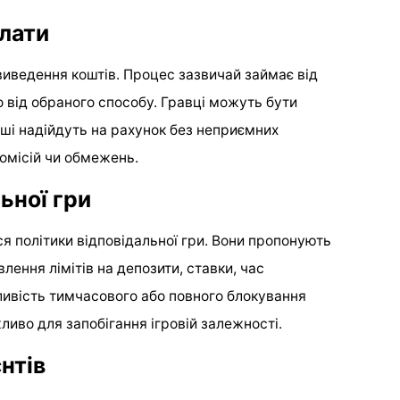
плати
виведення коштів. Процес зазвичай займає від
о від обраного способу. Гравці можуть бути
оші надійдуть на рахунок без неприємних
комісій чи обмежень.
ьної гри
я політики відповідальної гри. Вони пропонують
ення лімітів на депозити, ставки, час
ливість тимчасового або повного блокування
ливо для запобігання ігровій залежності.
нтів