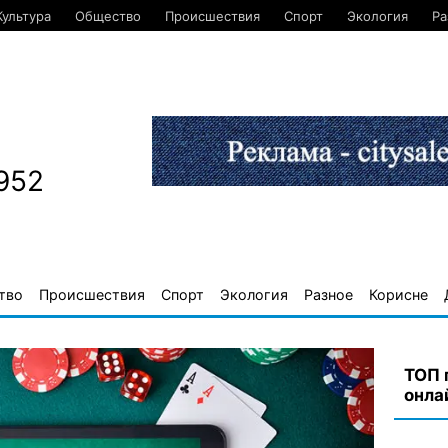
Культура
Общество
Происшествия
Спорт
Экология
Ра
952
тво
Происшествия
Спорт
Экология
Разное
Корисне
ТОП 
онла