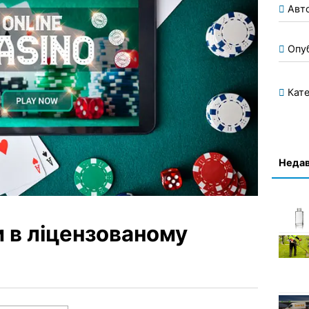
Авт
Опу
Кате
Недав
 в ліцензованому