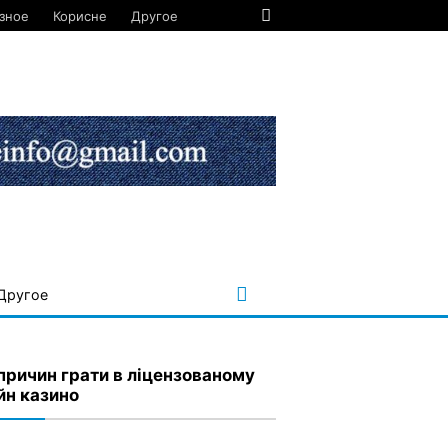
зное
Корисне
Другое
Другое
причин грати в ліцензованому
йн казино