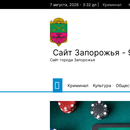
Skip
7 августа, 2026 - 3:32 дп
Криминал
to
content
Сайт Запорожья - 
Сайт города Запорожья
Криминал
Культура
Общес