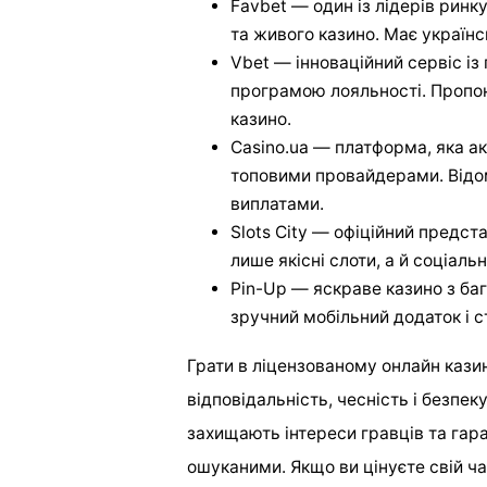
Favbet — один із лідерів ринк
та живого казино. Має українс
Vbet — інноваційний сервіс 
програмою лояльності. Пропону
казино.
Casino.ua — платформа, яка а
топовими провайдерами. Відо
виплатами.
Slots City — офіційний предст
лише якісні слоти, а й соціаль
Pin-Up — яскраве казино з ба
зручний мобільний додаток і 
Грати в ліцензованому онлайн кази
відповідальність, чесність і безпек
захищають інтереси гравців та гар
ошуканими. Якщо ви цінуєте свій ч