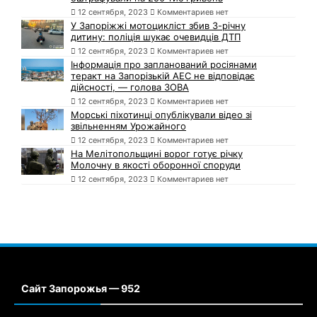
12 сентября, 2023
Комментариев нет
У Запоріжжі мотоцикліст збив 3-річну
дитину: поліція шукає очевидців ДТП
12 сентября, 2023
Комментариев нет
Інформація про запланований росіянами
теракт на Запорізькій АЕС не відповідає
дійсності, — голова ЗОВА
12 сентября, 2023
Комментариев нет
Морські піхотинці опублікували відео зі
звільненням Урожайного
12 сентября, 2023
Комментариев нет
На Мелітопольщині ворог готує річку
Молочну в якості оборонної споруди
12 сентября, 2023
Комментариев нет
Сайт Запорожья — 952