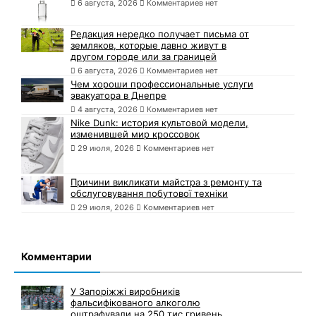
6 августа, 2026
Комментариев нет
Редакция нередко получает письма от
земляков, которые давно живут в
другом городе или за границей
6 августа, 2026
Комментариев нет
Чем хороши профессиональные услуги
эвакуатора в Днепре
4 августа, 2026
Комментариев нет
Nike Dunk: история культовой модели,
изменившей мир кроссовок
29 июля, 2026
Комментариев нет
Причини викликати майстра з ремонту та
обслуговування побутової техніки
29 июля, 2026
Комментариев нет
Комментарии
У Запоріжжі виробників
фальсифікованого алкоголю
оштрафували на 250 тис гривень