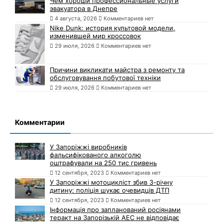
Чем хороши профессиональные услуги
эвакуатора в Днепре
4 августа, 2026
Комментариев нет
Nike Dunk: история культовой модели,
изменившей мир кроссовок
29 июля, 2026
Комментариев нет
Причини викликати майстра з ремонту та
обслуговування побутової техніки
29 июля, 2026
Комментариев нет
Комментарии
У Запоріжжі виробників
фальсифікованого алкоголю
оштрафували на 250 тис гривень
12 сентября, 2023
Комментариев нет
У Запоріжжі мотоцикліст збив 3-річну
дитину: поліція шукає очевидців ДТП
12 сентября, 2023
Комментариев нет
Інформація про запланований росіянами
теракт на Запорізькій АЕС не відповідає