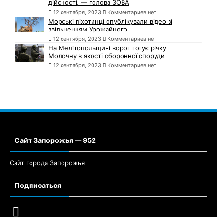
дійсності, — голова ЗОВА
12 сентября, 2023
Комментариев нет
Морські піхотинці опублікували відео зі
звільненням Урожайного
12 сентября, 2023
Комментариев нет
На Мелітопольщині ворог готує річку
Молочну в якості оборонної споруди
12 сентября, 2023
Комментариев нет
Сайт Запорожья — 952
Сайт города Запорожья
Подписаться