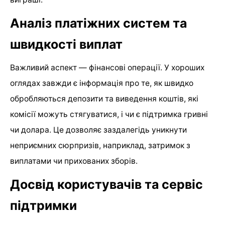
Аналіз платіжних систем та
швидкості виплат
Важливий аспект — фінансові операції. У хороших
оглядах завжди є інформація про те, як швидко
обробляються депозити та виведення коштів, які
комісії можуть стягуватися, і чи є підтримка гривні
чи долара. Це дозволяє заздалегідь уникнути
неприємних сюрпризів, наприклад, затримок з
виплатами чи прихованих зборів.
Досвід користувачів та сервіс
підтримки