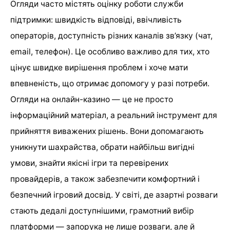
Огляди часто містять оцінку роботи служби
підтримки: швидкість відповіді, ввічливість
операторів, доступність різних каналів зв’язку (чат,
email, телефон). Це особливо важливо для тих, хто
цінує швидке вирішення проблем і хоче мати
впевненість, що отримає допомогу у разі потреби.
Огляди на онлайн-казино — це не просто
інформаційний матеріал, а реальний інструмент для
прийняття виважених рішень. Вони допомагають
уникнути шахрайства, обрати найбільш вигідні
умови, знайти якісні ігри та перевірених
провайдерів, а також забезпечити комфортний і
безпечний ігровий досвід. У світі, де азартні розваги
стають дедалі доступнішими, грамотний вибір
платформи — запорука не лише розваги, але й