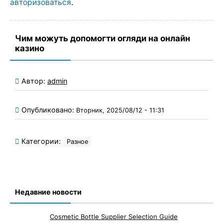
авторизоваться
.
Чим можуть допомогти огляди на онлайн
казино
Автор:
admin
Опубликовано:
Вторник, 2025/08/12 - 11:31
Категории:
Разное
Недавние новости
Cosmetic Bottle Supplier Selection Guide