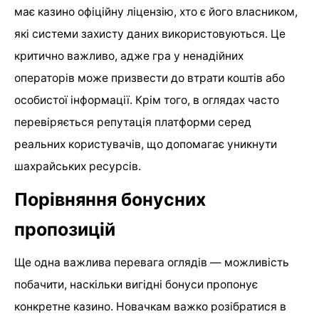
має казино офіційну ліцензію, хто є його власником,
які системи захисту даних використовуються. Це
критично важливо, адже гра у ненадійних
операторів може призвести до втрати коштів або
особистої інформації. Крім того, в оглядах часто
перевіряється репутація платформи серед
реальних користувачів, що допомагає уникнути
шахрайських ресурсів.
Порівняння бонусних
пропозицій
Ще одна важлива перевага оглядів — можливість
побачити, наскільки вигідні бонуси пропонує
конкретне казино. Новачкам важко розібратися в