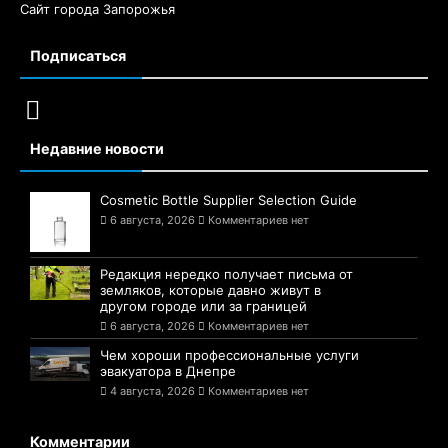
Сайт города Запорожья
Подписаться
Недавние новости
Cosmetic Bottle Supplier Selection Guide
6 августа, 2026
Комментариев нет
Редакция нередко получает письма от
земляков, которые давно живут в
другом городе или за границей
6 августа, 2026
Комментариев нет
Чем хороши профессиональные услуги
эвакуатора в Днепре
4 августа, 2026
Комментариев нет
Комментарии