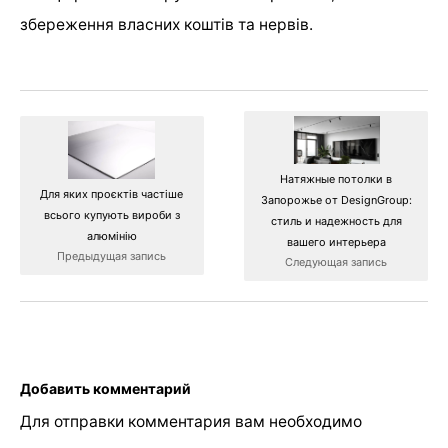
збереження власних коштів та нервів.
Натяжные потолки в
Для яких проєктів частіше
Запорожье от DesignGroup:
всього купують вироби з
стиль и надежность для
алюмінію
вашего интерьера
Предыдущая запись
Следующая запись
Добавить комментарий
Для отправки комментария вам необходимо