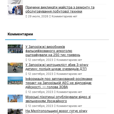
Причини викликати майстра з ремонту та
обслуговування побутової техніки
29 июля, 2026
Комментариев нет
Комментарии
У Запоріжжі виробників
фальсифікованого алкоголю
оштрафували на 250 тис гривень
12 сентября, 2023
Комментариев нет
У Запоріжжі мотоцикліст збив 3-річну
дитину: поліція шукає очевидців ДТП
12 сентября, 2023
Комментариев нет
Інформація про запланований росіянами
теракт на Запорізькій АЕС не відповідає
дійсності, — голова ЗОВА
12 сентября, 2023
Комментариев нет
Морські піхотинці опублікували відео зі
звільненням Урожайного
12 сентября, 2023
Комментариев нет
На Мелітопольщині ворог готує річку