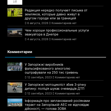
Редакция нередко получает письма от
земляков, которые давно живут в
другом городе или за границей
6 августа, 2026
Комментариев нет
Чем хороши профессиональные услуги
эвакуатора в Днепре
4 августа, 2026
Комментариев нет
Комментарии
У Запоріжжі виробників
фальсифікованого алкоголю
оштрафували на 250 тис гривень
12 сентября, 2023
Комментариев нет
У Запоріжжі мотоцикліст збив 3-річну
дитину: поліція шукає очевидців ДТП
12 сентября, 2023
Комментариев нет
Інформація про запланований росіянами
теракт на Запорізькій АЕС не відповідає
дійсності, — голова ЗОВА