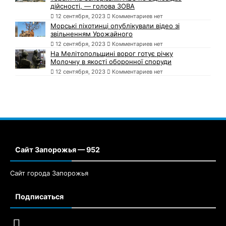
дійсності, — голова ЗОВА
12 сентября, 2023
Комментариев нет
Морські піхотинці опублікували відео зі
звільненням Урожайного
12 сентября, 2023
Комментариев нет
На Мелітопольщині ворог готує річку
Молочну в якості оборонної споруди
12 сентября, 2023
Комментариев нет
Сайт Запорожья — 952
Сайт города Запорожья
Подписаться