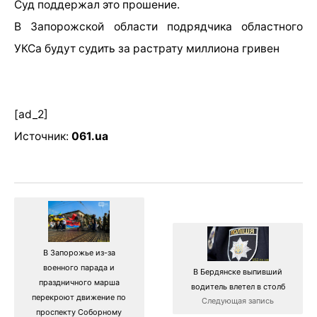
Суд поддержал это прошение.
В Запорожской области подрядчика областного
УКСа будут судить за растрату миллиона гривен
[ad_2]
Источник:
061.ua
В Запорожье из-за
военного парада и
В Бердянске выпивший
праздничного марша
водитель влетел в столб
перекроют движение по
Следующая запись
проспекту Соборному