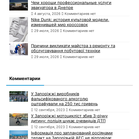
Чем хороши профессиональные услуги
эвакуатора в Днепре
4 августа, 2026
Комментариев нет
Nike Dunk: история культовой модели,
изменившей мир кроссовок
29 июля, 2026
Комментариев нет
Причини викликати майстра з ремонту та
обслуговування побутової техніки
29 июля, 2026
Комментариев нет
Комментарии
У Запоріжжі виробників
фальсифікованого алкоголю
оштрафували на 250 тис гривень
12 сентября, 2023
Комментариев нет
У Запоріжжі мотоцикліст збив 3-річну
дитину: поліція шукає очевидців ДТП
12 сентября, 2023
Комментариев нет
Інформація про запланований росіянами
теракт на Запорізькій АЕС не відповідає